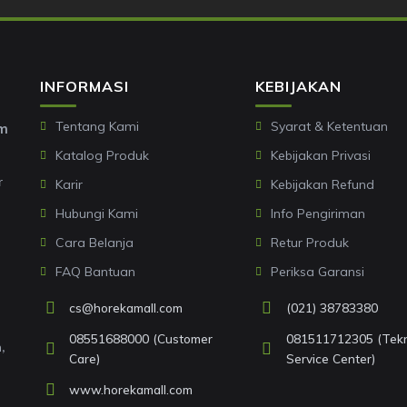
INFORMASI
KEBIJAKAN
Tentang Kami
Syarat & Ketentuan
om
Katalog Produk
Kebijakan Privasi
r
Karir
Kebijakan Refund
Hubungi Kami
Info Pengiriman
Cara Belanja
Retur Produk
FAQ Bantuan
Periksa Garansi
cs@horekamall.com
(021) 38783380
08551688000 (Customer
081511712305 (Tekni
,
Care)
Service Center)
www.horekamall.com