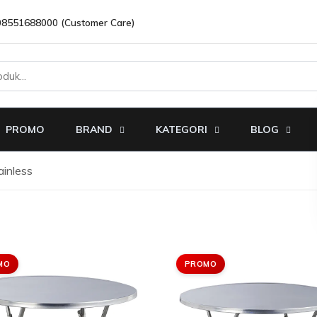
08551688000 (Customer Care)
PROMO
BRAND
KATEGORI
BLOG
inless
MO
PROMO