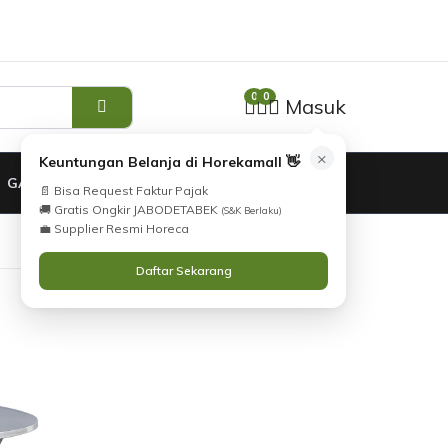
0
0
Masuk
×
Keuntungan Belanja di Horekamall 👋
GARANSI
📄 Bisa Request Faktur Pajak
🚚 Gratis Ongkir JABODETABEK
(S&K Berlaku)
💼 Supplier Resmi Horeca
Daftar Sekarang