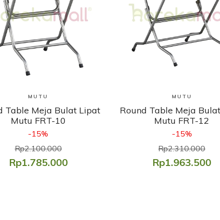
Lihat Produk
Lihat Produk
MUTU
MUTU
 Table Meja Bulat Lipat
Round Table Meja Bulat
Mutu FRT-10
Mutu FRT-12
-15%
-15%
Rp2.100.000
Rp2.310.000
Rp1.785.000
Rp1.963.500