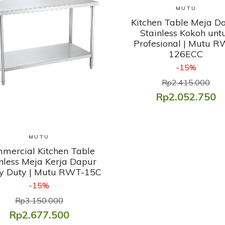
Lihat Produk
MUTU
Kitchen Table Meja D
Stainless Kokoh unt
Profesional | Mutu R
126ECC
-15%
Rp2.415.000
Rp2.052.750
Lihat Produk
MUTU
mercial Kitchen Table
nless Meja Kerja Dapur
y Duty | Mutu RWT-15C
-15%
Rp3.150.000
Rp2.677.500