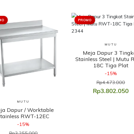
MO
PROMO
Lihat Produk
MUTU
Meja Dapur 3 Tingk
Stainless Steel | Mutu
18C Tiga Plat
-15%
Rp4.473.000
Rp3.802.050
Lihat Produk
MUTU
ja Dapur / Worktable
tainless RWT-12EC
-15%
Rp3.255.000