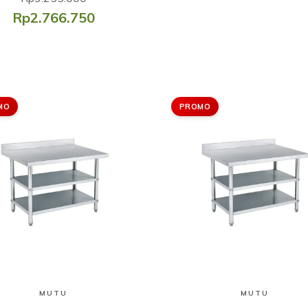
Rp2.766.750
MO
PROMO
Lihat Produk
Lihat Produk
MUTU
MUTU