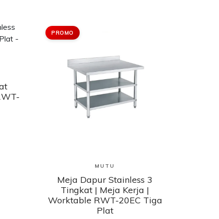
PROMO
at
 RWT-
Lihat Produk
MUTU
Meja Dapur Stainless 3
Tingkat | Meja Kerja |
Worktable RWT-20EC Tiga
Plat