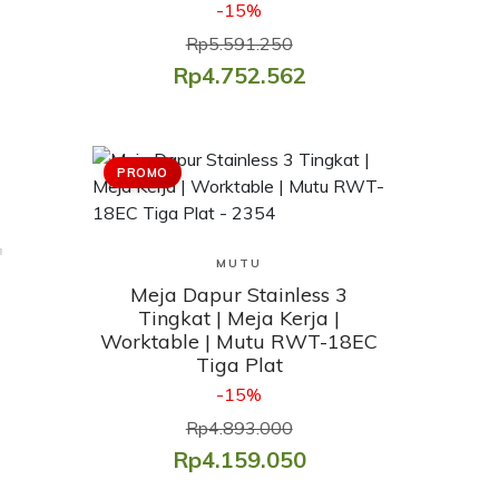
-15%
Rp5.591.250
Rp4.752.562
PROMO
Lihat Produk
MUTU
Meja Dapur Stainless 3
Tingkat | Meja Kerja |
Worktable | Mutu RWT-18EC
Tiga Plat
-15%
Rp4.893.000
Rp4.159.050