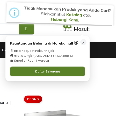
Tidak Menemukan Produk yang Anda Cari?
i
Silahkan lihat
Katalog
atau
Hubungi Kami
.
0
0
Masuk
×
Keuntungan Belanja di Horekamall 👋
GARANSI
📄 Bisa Request Faktur Pajak
🚚 Gratis Ongkir JABODETABEK
(S&K Berlaku)
💼 Supplier Resmi Horeca
Daftar Sekarang
PROMO