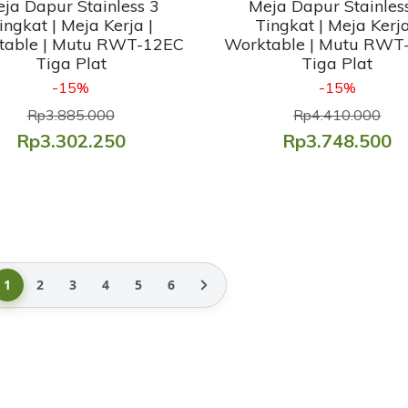
ja Dapur Stainless 3
Meja Dapur Stainles
ingkat | Meja Kerja |
Tingkat | Meja Kerja
table | Mutu RWT-12EC
Worktable | Mutu RWT
Tiga Plat
Tiga Plat
-15%
-15%
Rp3.885.000
Rp4.410.000
Rp3.302.250
Rp3.748.500
1
2
3
4
5
6