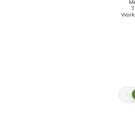
Me
T
Work