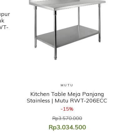
apur
uk
WT-
Lihat Produk
MUTU
Kitchen Table Meja Panjang
Stainless | Mutu RWT-206ECC
-15%
Rp3.570.000
Rp3.034.500