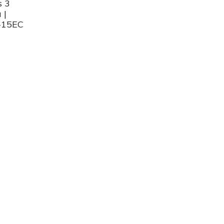
s 3
 |
-15EC