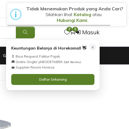
Tidak Menemukan Produk yang Anda Cari?
i
Silahkan lihat
Katalog
atau
Hubungi Kami
.
0
0
Masuk
×
Keuntungan Belanja di Horekamall 👋
GARANSI
📄 Bisa Request Faktur Pajak
🚚 Gratis Ongkir JABODETABEK
(S&K Berlaku)
💼 Supplier Resmi Horeca
Daftar Sekarang