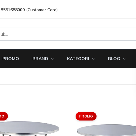
08551688000 (Customer Care)
PROMO
BRAND
KATEGORI
BLOG
MO
PROMO