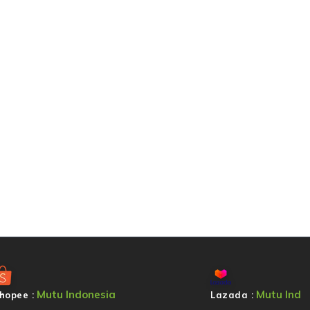
Mutu Indonesia
Mutu Ind
hopee :
Lazada :