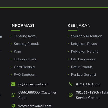
INFORMASI
KEBIJAKAN
Tentang Kami
Syarat & Ketentuan
om
Katalog Produk
Kebijakan Privasi
r
Karir
Kebijakan Refund
Hubungi Kami
Info Pengiriman
Cara Belanja
Retur Produk
FAQ Bantuan
Periksa Garansi
cs@horekamall.com
(021) 38783380
08551688000 (Customer
081511712305 (Tekni
,
Care)
Service Center)
www.horekamall.com