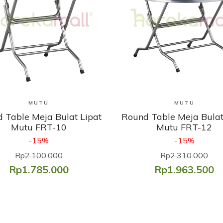
Lihat Produk
Lihat Produk
MUTU
MUTU
 Table Meja Bulat Lipat
Round Table Meja Bulat
Mutu FRT-10
Mutu FRT-12
-15%
-15%
Rp2.100.000
Rp2.310.000
Rp1.785.000
Rp1.963.500