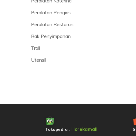
Peralatan Katering
Peralatan Pengiris
Peralatan Restoran
Rak Penyimpanan
Troli
Utensil
Horekamall
Tokopedia :
S