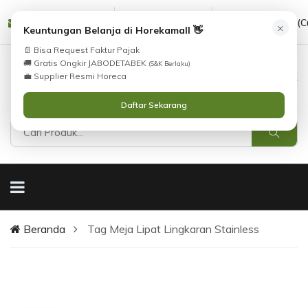
Tidak Menemukan Produk yang Anda Cari?
cs@horekamall.com
(021) 38783380
08551688000 (C
×
i
Keuntungan Belanja di Horekamall 👋
Silahkan lihat
Katalog
atau
Hubungi Kami
📄 Bisa Request Faktur Pajak
.
🚚 Gratis Ongkir JABODETABEK
(S&K Berlaku)
0
0
Masuk
💼 Supplier Resmi Horeca
Daftar Sekarang
Beranda
Tag Meja Lipat Lingkaran Stainless