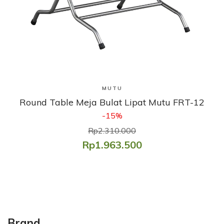
Lihat Produk
MUTU
Round Table Meja Bulat Lipat Mutu FRT-12
-15%
Rp2.310.000
Rp1.963.500
Brand