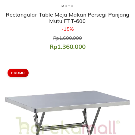
Lihat Produk
MUTU
Rectangular Table Meja Makan Persegi Panjang
Mutu FTT-600
-15%
Rp1.600.000
Rp1.360.000
PROMO