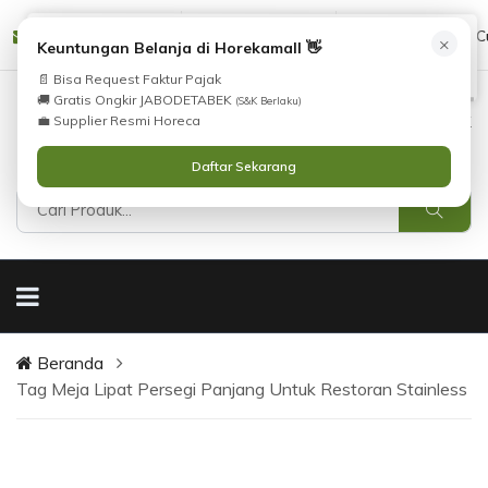
Tidak Menemukan Produk yang Anda Cari?
cs@horekamall.com
(021) 38783380
08551688000 (C
×
i
Keuntungan Belanja di Horekamall 👋
Silahkan lihat
Katalog
atau
Hubungi Kami
.
📄 Bisa Request Faktur Pajak
🚚 Gratis Ongkir JABODETABEK
(S&K Berlaku)
0
0
Masuk
💼 Supplier Resmi Horeca
Daftar Sekarang
Beranda
Tag Meja Lipat Persegi Panjang Untuk Restoran Stainless