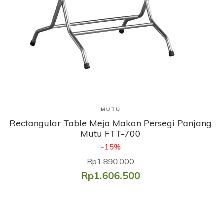
Lihat Produk
MUTU
Rectangular Table Meja Makan Persegi Panjang
Mutu FTT-700
-15%
Rp1.890.000
Rp1.606.500