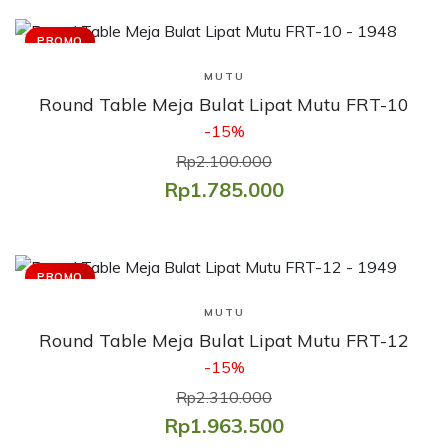
PROMO
Lihat Produk
MUTU
Round Table Meja Bulat Lipat Mutu FRT-10
-15%
Rp2.100.000
Rp1.785.000
PROMO
Lihat Produk
MUTU
Round Table Meja Bulat Lipat Mutu FRT-12
-15%
Rp2.310.000
Rp1.963.500