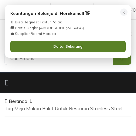
cs@horekamall.com
(021) 38783380
08551688000 (C
×
Keuntungan Belanja di Horekamall 👋
📄 Bisa Request Faktur Pajak
🚚 Gratis Ongkir JABODETABEK
(S&K Berlaku)
0
0
Masuk
💼 Supplier Resmi Horeca
Daftar Sekarang
Beranda
Tag Meja Makan Bulat Untuk Restoran Stainless Steel