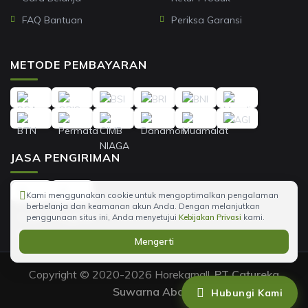
FAQ Bantuan
Periksa Garansi
METODE PEMBAYARAN
JASA PENGIRIMAN
Kami menggunakan cookie untuk mengoptimalkan pengalaman
berbelanja dan keamanan akun Anda. Dengan melanjutkan
penggunaan situs ini, Anda menyetujui
Kebijakan Privasi
kami.
Mengerti
Copyright © 2020-2026 Horekamall,
PT Catureka
Suwarna Abadi
.
Hubungi Kami