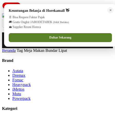
PROMO
PROMO
cs@horekamall.com
(021) 38783380
08551688000 (Customer Care)
×
Keuntungan Belanja di Horekamall 👋
📄 Bisa Request Faktur Pajak
🚚 Gratis Ongkir JABODETABEK
(S&K Berlaku)
💼 Supplier Resmi Horeca
0
0
Masuk
Daftar Sekarang
Beranda
Tag Meja Makan Bundar Lipat
Brand
Autata
Dremax
Fomac
Heavypack
iMettos
Mutu
Powerpack
Kategori