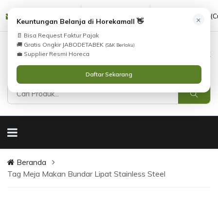
Tidak Menemukan Produk yang Anda Cari?
i
cs@horekamall.com
(021) 38783380
08551688000 (C
Silahkan lihat
×
Katalog
atau
Keuntungan Belanja di Horekamall 👋
Hubungi Kami
.
📄 Bisa Request Faktur Pajak
🚚 Gratis Ongkir JABODETABEK
(S&K Berlaku)
0
0
Masuk
💼 Supplier Resmi Horeca
Daftar Sekarang
Beranda
Tag Meja Makan Bundar Lipat Stainless Steel