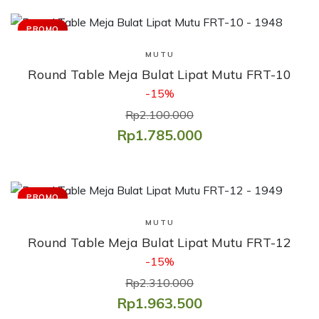
PROMO
Lihat Produk
MUTU
Round Table Meja Bulat Lipat Mutu FRT-10
-15%
Rp2.100.000
Rp1.785.000
PROMO
Lihat Produk
MUTU
Round Table Meja Bulat Lipat Mutu FRT-12
-15%
Rp2.310.000
Rp1.963.500