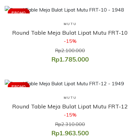
PROMO
Lihat Produk
MUTU
Round Table Meja Bulat Lipat Mutu FRT-10
-15%
Rp2.100.000
Rp1.785.000
PROMO
Lihat Produk
MUTU
Round Table Meja Bulat Lipat Mutu FRT-12
-15%
Rp2.310.000
Rp1.963.500