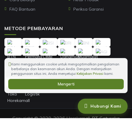
FAQ Bantuan
Periksa Garansi
METODE PEMBAYARAN
Kami menggunakan cookie untuk mengoptimalkan pengalaman
JASA PENGIRIMAN
berbelanja dan keamanan akun Anda. Dengan melanjutkan
penggunaan situs ini, Anda menyetujui
Kebijakan Privasi
kami.
Mengerti
Hubungi Kami
Copyright © 2020-2026 Horekamall,
PT Catureka
Suwarna Abadi
.