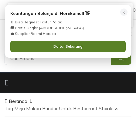
Tidak Menemukan Produk yang Anda Cari?
cs@horekamall.com
(021) 38783380
08551688000 (C
×
i
Keuntungan Belanja di Horekamall 👋
Silahkan lihat
Katalog
atau
Hubungi Kami
.
📄 Bisa Request Faktur Pajak
🚚 Gratis Ongkir JABODETABEK
(S&K Berlaku)
0
0
Masuk
💼 Supplier Resmi Horeca
Daftar Sekarang
Beranda
Tag Meja Makan Bundar Untuk Restaurant Stainless