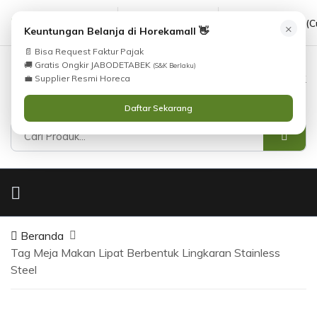
cs@horekamall.com
(021) 38783380
08551688000 (C
×
Keuntungan Belanja di Horekamall 👋
📄 Bisa Request Faktur Pajak
🚚 Gratis Ongkir JABODETABEK
(S&K Berlaku)
0
0
Masuk
💼 Supplier Resmi Horeca
Daftar Sekarang
Beranda
Tag Meja Makan Lipat Berbentuk Lingkaran Stainless
Steel