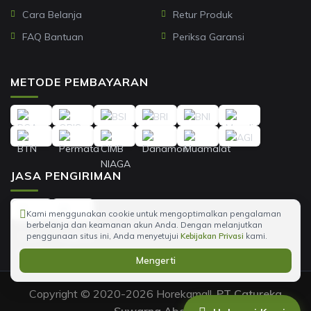
Cara Belanja
Retur Produk
FAQ Bantuan
Periksa Garansi
METODE PEMBAYARAN
JASA PENGIRIMAN
Kami menggunakan cookie untuk mengoptimalkan pengalaman
berbelanja dan keamanan akun Anda. Dengan melanjutkan
penggunaan situs ini, Anda menyetujui
Kebijakan Privasi
kami.
Mengerti
Copyright © 2020-2026 Horekamall,
PT Catureka
Suwarna Abadi
.