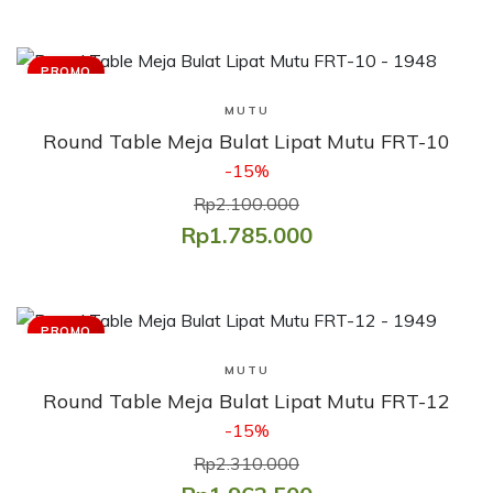
PROMO
Lihat Produk
MUTU
Round Table Meja Bulat Lipat Mutu FRT-10
-15%
Rp2.100.000
Rp1.785.000
PROMO
Lihat Produk
MUTU
Round Table Meja Bulat Lipat Mutu FRT-12
-15%
Rp2.310.000