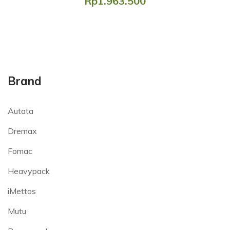
Rp1.963.500
Brand
Autata
Dremax
Fomac
Heavypack
iMettos
Mutu