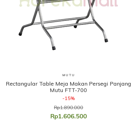
Lihat Produk
MUTU
Rectangular Table Meja Makan Persegi Panjang
Mutu FTT-700
-15%
Rp1.890.000
Rp1.606.500