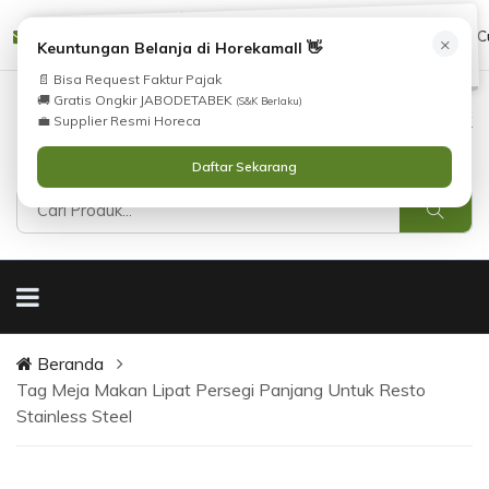
Tidak Menemukan Produk yang Anda Cari?
cs@horekamall.com
(021) 38783380
08551688000 (C
×
i
Keuntungan Belanja di Horekamall 👋
Silahkan lihat
Katalog
atau
Hubungi Kami
.
📄 Bisa Request Faktur Pajak
🚚 Gratis Ongkir JABODETABEK
(S&K Berlaku)
0
0
Masuk
💼 Supplier Resmi Horeca
Daftar Sekarang
Beranda
Tag Meja Makan Lipat Persegi Panjang Untuk Resto
Stainless Steel