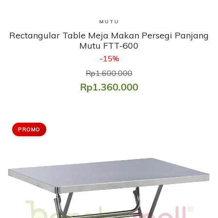
Lihat Produk
MUTU
Rectangular Table Meja Makan Persegi Panjang
Mutu FTT-600
-15%
Rp1.600.000
Rp1.360.000
PROMO