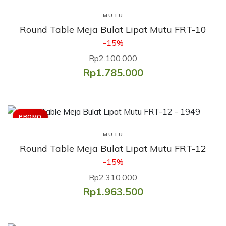
Lihat Produk
MUTU
Round Table Meja Bulat Lipat Mutu FRT-10
-15%
Rp2.100.000
Rp1.785.000
PROMO
Lihat Produk
MUTU
Round Table Meja Bulat Lipat Mutu FRT-12
-15%
Rp2.310.000
Rp1.963.500