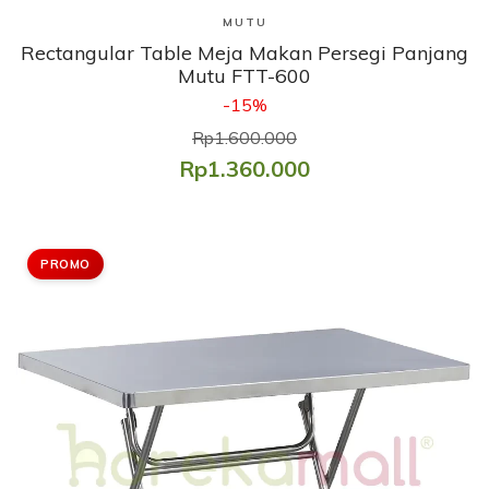
Lihat Produk
MUTU
Rectangular Table Meja Makan Persegi Panjang
Mutu FTT-600
-15%
Rp1.600.000
Rp1.360.000
PROMO