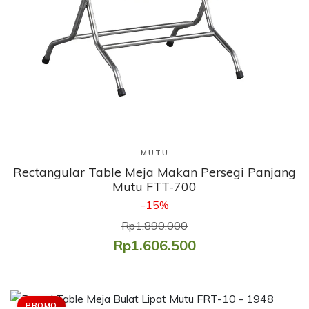
Lihat Produk
MUTU
Rectangular Table Meja Makan Persegi Panjang
Mutu FTT-700
-15%
Rp1.890.000
Rp1.606.500
PROMO