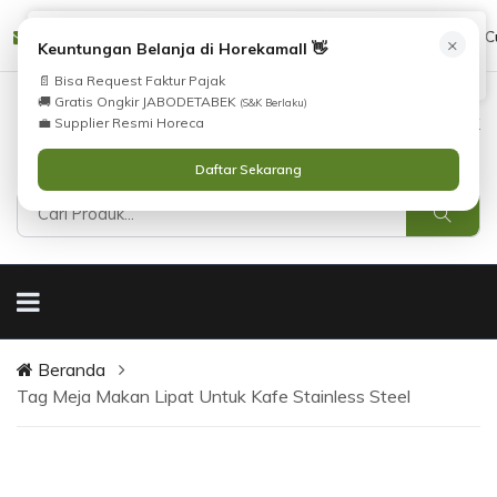
Tidak Menemukan Produk yang Anda Cari?
cs@horekamall.com
(021) 38783380
08551688000 (C
×
i
Keuntungan Belanja di Horekamall 👋
Silahkan lihat
Katalog
atau
Hubungi Kami
.
📄 Bisa Request Faktur Pajak
🚚 Gratis Ongkir JABODETABEK
(S&K Berlaku)
0
0
Masuk
💼 Supplier Resmi Horeca
Daftar Sekarang
Beranda
Tag Meja Makan Lipat Untuk Kafe Stainless Steel