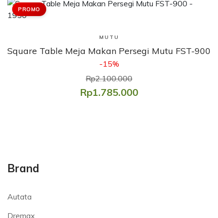
PROMO
Lihat Produk
MUTU
Square Table Meja Makan Persegi Mutu FST-900
-15%
Rp2.100.000
Rp1.785.000
Brand
Autata
Dremax