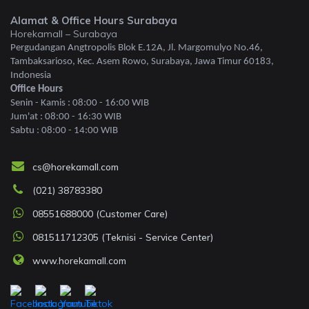
Alamat & Office Hours Surabaya
Horekamall – Surabaya
Pergudangan Angtropolis Blok E.12A, Jl. Margomulyo No.46,
Tambaksarioso, Kec. Asem Rowo, Surabaya, Jawa Timur 60183,
Indonesia
Office Hours
Senin - Kamis : 08:00 - 16:00 WIB
Jum'at : 08:00 - 16:30 WIB
Sabtu : 08:00 - 14:00 WIB
cs@horekamall.com
(021) 38783380
08551688000 (Customer Care)
081511712305 (Teknisi - Service Center)
www.horekamall.com