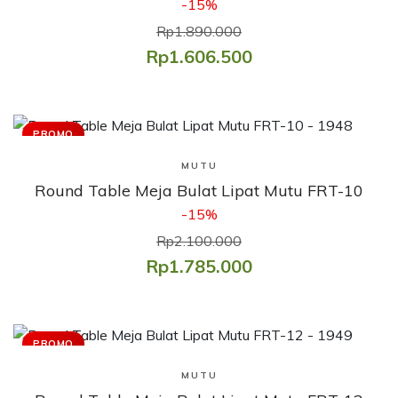
-15%
Rp1.890.000
Rp1.606.500
PROMO
Lihat Produk
MUTU
Round Table Meja Bulat Lipat Mutu FRT-10
-15%
Rp2.100.000
Rp1.785.000
PROMO
Lihat Produk
MUTU