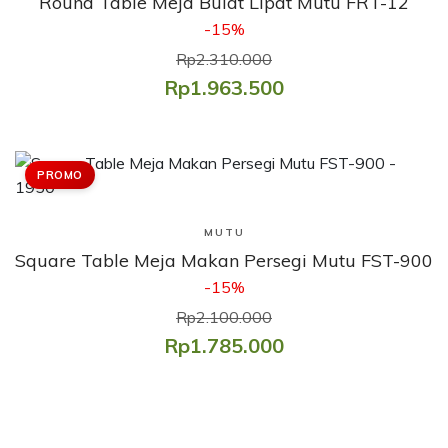
Round Table Meja Bulat Lipat Mutu FRT-12
-15%
Rp2.310.000
Rp1.963.500
PROMO
Lihat Produk
MUTU
Square Table Meja Makan Persegi Mutu FST-900
-15%
Rp2.100.000
Rp1.785.000