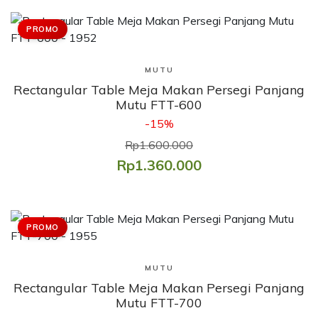
PROMO
Lihat Produk
MUTU
Rectangular Table Meja Makan Persegi Panjang
Mutu FTT-600
-15%
Rp1.600.000
Rp1.360.000
PROMO
Lihat Produk
MUTU
Rectangular Table Meja Makan Persegi Panjang
Mutu FTT-700