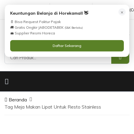
cs@horekamall.com
(021) 38783380
08551688000 (C
×
Keuntungan Belanja di Horekamall 👋
📄 Bisa Request Faktur Pajak
🚚 Gratis Ongkir JABODETABEK
(S&K Berlaku)
0
0
Masuk
💼 Supplier Resmi Horeca
Daftar Sekarang
Beranda
Tag Meja Makan Lipat Untuk Resto Stainless