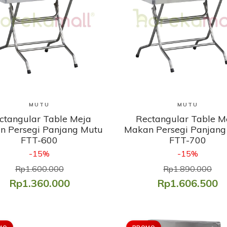
Lihat Produk
Lihat Produk
MUTU
MUTU
ctangular Table Meja
Rectangular Table M
n Persegi Panjang Mutu
Makan Persegi Panjang
FTT-600
FTT-700
-15%
-15%
Rp1.600.000
Rp1.890.000
Rp1.360.000
Rp1.606.500