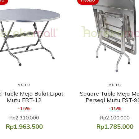
MO
PROMO
Lihat Produk
Lihat Produk
MUTU
MUTU
 Table Meja Bulat Lipat
Square Table Meja M
Mutu FRT-12
Persegi Mutu FST-9
-15%
-15%
Rp2.310.000
Rp2.100.000
Rp1.963.500
Rp1.785.000