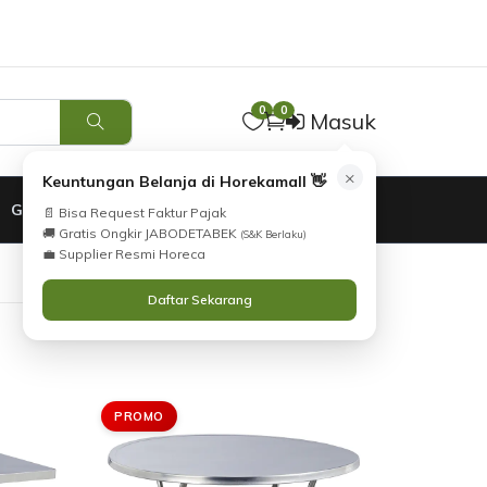
Tidak Menemukan Produk yang Anda Cari?
i
Silahkan lihat
Katalog
atau
Hubungi Kami
.
0
0
Masuk
×
Keuntungan Belanja di Horekamall 👋
GARANSI
📄 Bisa Request Faktur Pajak
🚚 Gratis Ongkir JABODETABEK
(S&K Berlaku)
💼 Supplier Resmi Horeca
Daftar Sekarang
PROMO