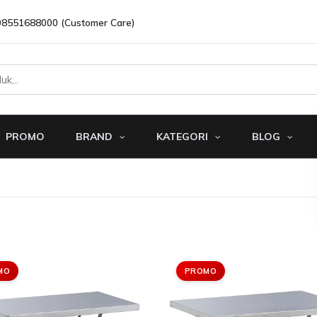
08551688000 (Customer Care)
PROMO
BRAND
KATEGORI
BLOG
MO
PROMO