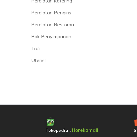
Peralatan Katering
Peralatan Pengiris
Peralatan Restoran
Rak Penyimpanan
Troli
Utensil
Horekamall
Tokopedia :
S