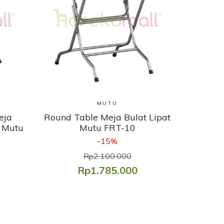
Lihat Produk
MUTU
eja
Round Table Meja Bulat Lipat
 Mutu
Mutu FRT-10
-15%
Rp2.100.000
Rp1.785.000