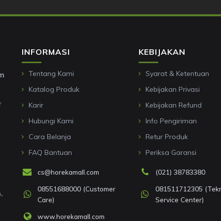
INFORMASI
KEBIJAKAN
Tentang Kami
Syarat & Ketentuan
om
Katalog Produk
Kebijakan Privasi
r
Karir
Kebijakan Refund
Hubungi Kami
Info Pengiriman
Cara Belanja
Retur Produk
FAQ Bantuan
Periksa Garansi
cs@horekamall.com
(021) 38783380
08551688000 (Customer
081511712305 (Tekni
,
Care)
Service Center)
www.horekamall.com