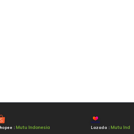
Mutu Indonesia
Mutu Ind
hopee :
Lazada :