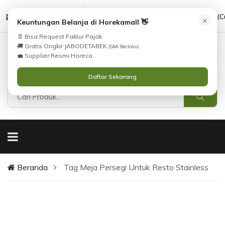
Tidak Menemukan Produk yang Anda Cari?
cs@horekamall.com
(021) 38783380
08551688000 (C
×
i
Keuntungan Belanja di Horekamall 👋
Silahkan lihat
Katalog
atau
Hubungi Kami
📄 Bisa Request Faktur Pajak
.
🚚 Gratis Ongkir JABODETABEK
(S&K Berlaku)
0
0
Masuk
💼 Supplier Resmi Horeca
Daftar Sekarang
Beranda
Tag Meja Persegi Untuk Resto Stainless