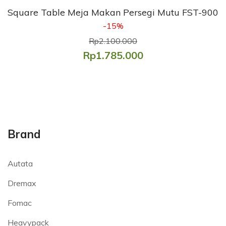
Square Table Meja Makan Persegi Mutu FST-900
-15%
Rp2.100.000
Rp1.785.000
Brand
Autata
Dremax
Fomac
Heavypack