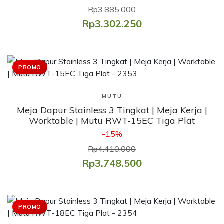
Rp3.885.000
Rp3.302.250
PROMO
Lihat Produk
MUTU
Meja Dapur Stainless 3 Tingkat | Meja Kerja |
Worktable | Mutu RWT-15EC Tiga Plat
-15%
Rp4.410.000
Rp3.748.500
PROMO