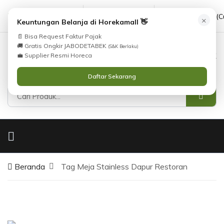
cs@horekamall.com
(021) 38783380
08551688000 (C
×
Keuntungan Belanja di Horekamall 👋
📄 Bisa Request Faktur Pajak
🚚 Gratis Ongkir JABODETABEK
(S&K Berlaku)
0
0
Masuk
💼 Supplier Resmi Horeca
Daftar Sekarang
Beranda
Tag Meja Stainless Dapur Restoran