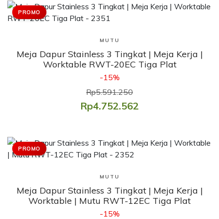
PROMO
Lihat Produk
MUTU
Meja Dapur Stainless 3 Tingkat | Meja Kerja |
Worktable RWT-20EC Tiga Plat
-15%
Rp5.591.250
Rp4.752.562
PROMO
Lihat Produk
MUTU
Meja Dapur Stainless 3 Tingkat | Meja Kerja |
Worktable | Mutu RWT-12EC Tiga Plat
-15%