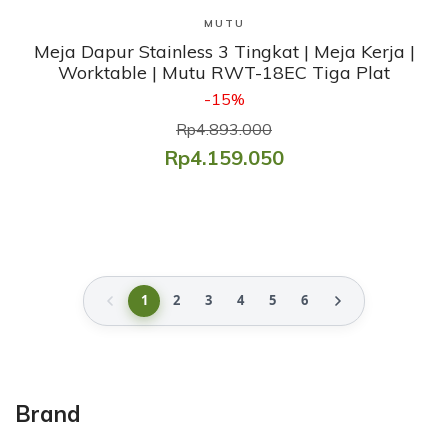
Lihat Produk
MUTU
Meja Dapur Stainless 3 Tingkat | Meja Kerja |
Worktable | Mutu RWT-18EC Tiga Plat
-15%
Rp4.893.000
Rp4.159.050
1
2
3
4
5
6
Brand