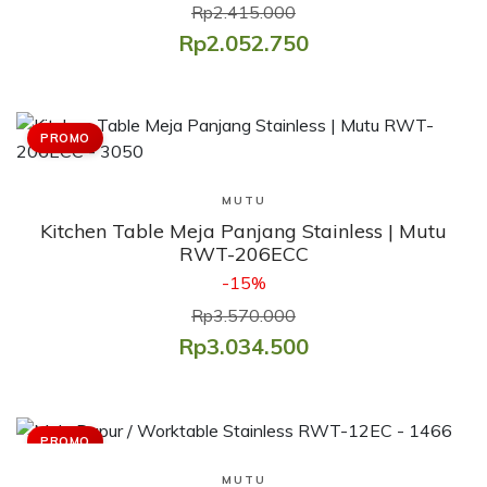
Rp2.415.000
Rp2.052.750
PROMO
Lihat Produk
MUTU
Kitchen Table Meja Panjang Stainless | Mutu
RWT-206ECC
-15%
Rp3.570.000
Rp3.034.500
PROMO
Lihat Produk
MUTU