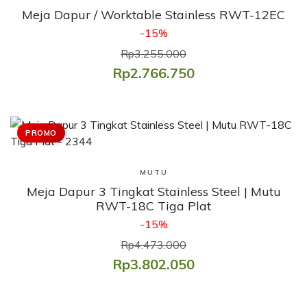
Meja Dapur / Worktable Stainless RWT-12EC
-15%
Rp3.255.000
Rp2.766.750
PROMO
Lihat Produk
MUTU
Meja Dapur 3 Tingkat Stainless Steel | Mutu
RWT-18C Tiga Plat
-15%
Rp4.473.000
Rp3.802.050