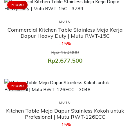
PROMO
Lihat Produk
MUTU
Commercial Kitchen Table Stainless Meja Kerja
Dapur Heavy Duty | Mutu RWT-15C
-15%
Rp3.150.000
Rp2.677.500
PROMO
Lihat Produk
MUTU
Kitchen Table Meja Dapur Stainless Kokoh untuk
Profesional | Mutu RWT-126ECC
-15%