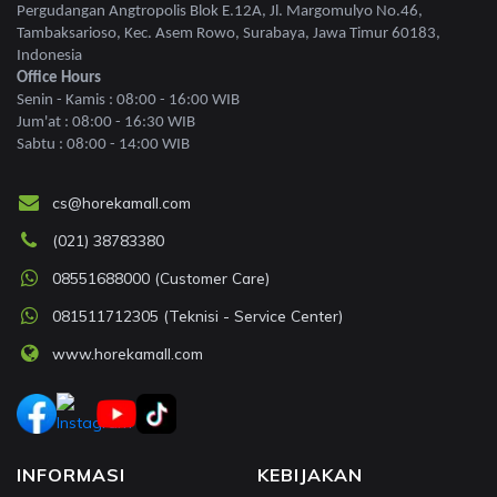
Pergudangan Angtropolis Blok E.12A, Jl. Margomulyo No.46,
Tambaksarioso, Kec. Asem Rowo, Surabaya, Jawa Timur 60183,
Indonesia
Office Hours
Senin - Kamis : 08:00 - 16:00 WIB
Jum'at : 08:00 - 16:30 WIB
Sabtu : 08:00 - 14:00 WIB
cs@horekamall.com
(021) 38783380
08551688000 (Customer Care)
081511712305 (Teknisi - Service Center)
www.horekamall.com
INFORMASI
KEBIJAKAN