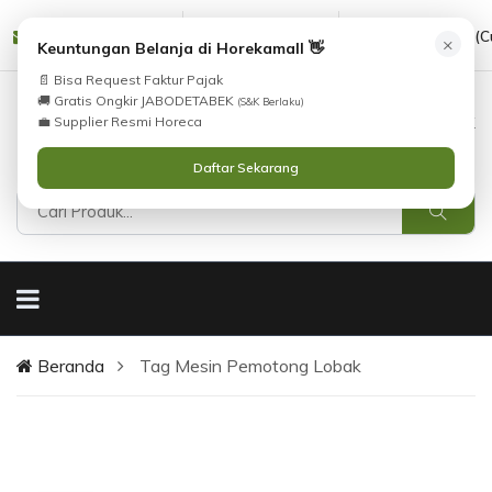
Tidak Menemukan Produk yang Anda Cari?
i
cs@horekamall.com
(021) 38783380
08551688000 (C
Silahkan lihat
×
Katalog
atau
Keuntungan Belanja di Horekamall 👋
Hubungi Kami
.
📄 Bisa Request Faktur Pajak
🚚 Gratis Ongkir JABODETABEK
(S&K Berlaku)
0
0
Masuk
💼 Supplier Resmi Horeca
Daftar Sekarang
Beranda
Tag Mesin Pemotong Lobak