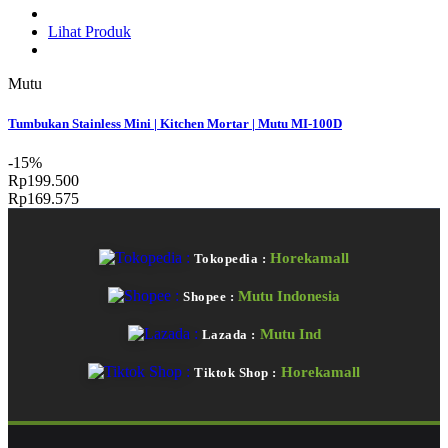
Lihat Produk
Mutu
Tumbukan Stainless Mini | Kitchen Mortar | Mutu MI-100D
-15%
Rp199.500
Rp169.575
Horekamall
Tokopedia :
Mutu Indonesia
Shopee :
Mutu Ind
Lazada :
Horekamall
Tiktok Shop :