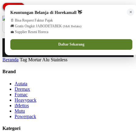
PROMO
PROMO
PROMO
PROMO
PROMO
PROMO
PROMO
PROMO
cs@horekamall.com
(021) 38783380
08551688000 (Customer Care)
×
Keuntungan Belanja di Horekamall 👋
📄 Bisa Request Faktur Pajak
🚚 Gratis Ongkir JABODETABEK
(S&K Berlaku)
💼 Supplier Resmi Horeca
0
0
Masuk
Daftar Sekarang
Beranda
Tag Mortar Alu Stainless
Brand
Autata
Dremax
Fomac
Heavypack
iMettos
Mutu
Powerpack
Kategori