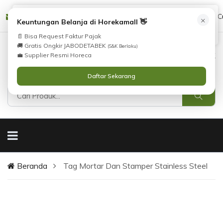
Tidak Menemukan Produk yang Anda Cari?
cs@horekamall.com
(021) 38783380
08551688000 (C
×
i
Keuntungan Belanja di Horekamall 👋
Silahkan lihat
Katalog
atau
Hubungi Kami
.
📄 Bisa Request Faktur Pajak
🚚 Gratis Ongkir JABODETABEK
(S&K Berlaku)
0
0
Masuk
💼 Supplier Resmi Horeca
Daftar Sekarang
Beranda
Tag Mortar Dan Stamper Stainless Steel