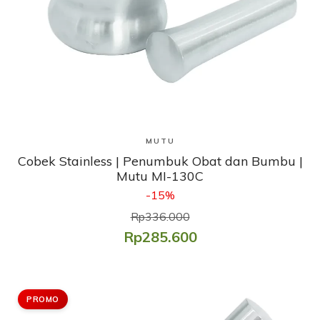
Lihat Produk
MUTU
Cobek Stainless | Penumbuk Obat dan Bumbu |
Mutu MI-130C
-15%
Rp336.000
Rp285.600
PROMO