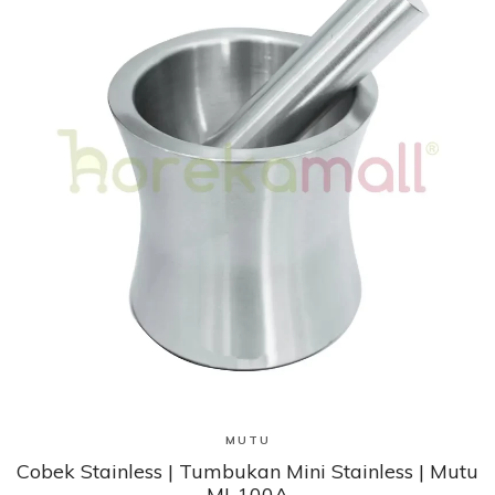
Lihat Produk
MUTU
Cobek Stainless | Tumbukan Mini Stainless | Mutu
MI-100A