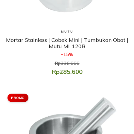
Lihat Produk
MUTU
Mortar Stainless | Cobek Mini | Tumbukan Obat |
Mutu MI-120B
-15%
Rp336.000
Rp285.600
PROMO