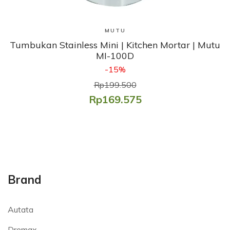
Lihat Produk
MUTU
Tumbukan Stainless Mini | Kitchen Mortar | Mutu
MI-100D
-15%
Rp199.500
Rp169.575
Brand
Autata
Dremax