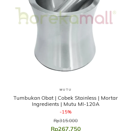
Lihat Produk
MUTU
Tumbukan Obat | Cobek Stainless | Mortar
Ingredients | Mutu MI-120A
-15%
Rp315.000
Rp267.750