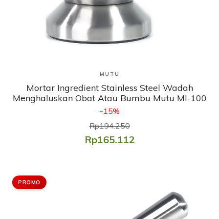
Lihat Produk
MUTU
Mortar Ingredient Stainless Steel Wadah
Menghaluskan Obat Atau Bumbu Mutu MI-100
-15%
Rp194.250
Rp165.112
PROMO