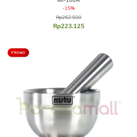
-15%
Rp262.500
Rp223.125
PROMO