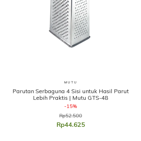
Lihat Produk
MUTU
Parutan Serbaguna 4 Sisi untuk Hasil Parut
Lebih Praktis | Mutu GTS-48
-15%
Rp52.500
Rp44.625