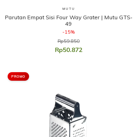
Lihat Produk
MUTU
Parutan Empat Sisi Four Way Grater | Mutu GTS-
49
-15%
Rp59.850
Rp50.872
PROMO