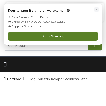
Tidak Menemukan Produk yang Anda Cari?
cs@horekamall.com
(021) 38783380
08551688000 (C
×
i
Keuntungan Belanja di Horekamall 👋
Silahkan lihat
Katalog
atau
Hubungi Kami
.
📄 Bisa Request Faktur Pajak
🚚 Gratis Ongkir JABODETABEK
(S&K Berlaku)
0
0
Masuk
💼 Supplier Resmi Horeca
Daftar Sekarang
Beranda
Tag Parutan Kelapa Stainless Steel