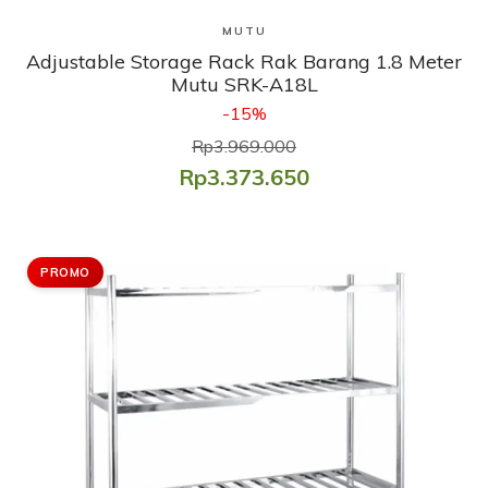
Lihat Produk
MUTU
Adjustable Storage Rack Rak Barang 1.8 Meter
Mutu SRK-A18L
-15%
Rp3.969.000
Rp3.373.650
PROMO