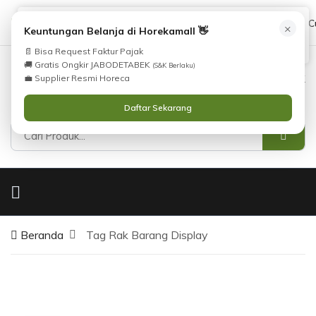
Tidak Menemukan Produk yang Anda Cari?
cs@horekamall.com
(021) 38783380
08551688000 (C
×
i
Keuntungan Belanja di Horekamall 👋
Silahkan lihat
Katalog
atau
Hubungi Kami
.
📄 Bisa Request Faktur Pajak
🚚 Gratis Ongkir JABODETABEK
(S&K Berlaku)
0
0
Masuk
💼 Supplier Resmi Horeca
Daftar Sekarang
Beranda
Tag Rak Barang Display