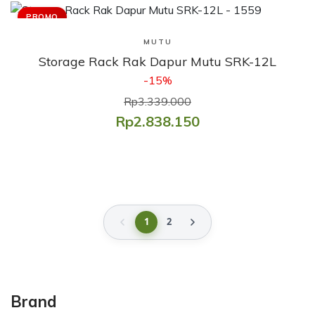
PROMO
Lihat Produk
MUTU
Storage Rack Rak Dapur Mutu SRK-12L
-15%
Rp3.339.000
Rp2.838.150
1
2
Brand