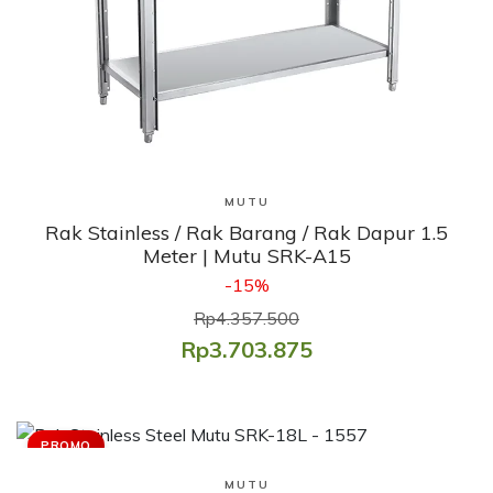
Lihat Produk
MUTU
Rak Stainless / Rak Barang / Rak Dapur 1.5
Meter | Mutu SRK-A15
-15%
Rp4.357.500
Rp3.703.875
PROMO
Lihat Produk
MUTU