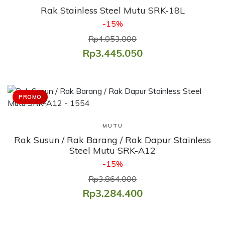
Rak Stainless Steel Mutu SRK-18L
-15%
Rp4.053.000
Rp3.445.050
PROMO
Lihat Produk
MUTU
Rak Susun / Rak Barang / Rak Dapur Stainless
Steel Mutu SRK-A12
-15%
Rp3.864.000
Rp3.284.400