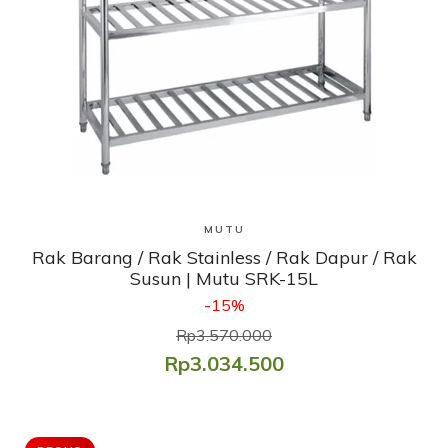
Lihat Produk
MUTU
Rak Barang / Rak Stainless / Rak Dapur / Rak
Susun | Mutu SRK-15L
-15%
Rp3.570.000
Rp3.034.500