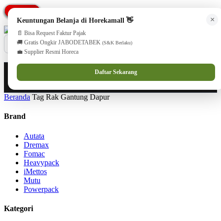
PROMO
PROMO
PROMO
PROMO
PROMO
PROMO
PROMO
PROMO
PROMO
cs@horekamall.com
(021) 38783380
08551688000 (Customer Care)
×
Keuntungan Belanja di Horekamall 👋
📄 Bisa Request Faktur Pajak
🚚 Gratis Ongkir JABODETABEK
(S&K Berlaku)
💼 Supplier Resmi Horeca
0
0
Masuk
Daftar Sekarang
Beranda
Tag Rak Gantung Dapur
Brand
Autata
Dremax
Fomac
Heavypack
iMettos
Mutu
Powerpack
Kategori