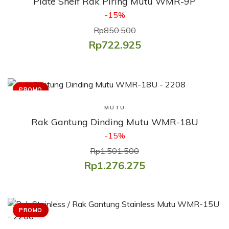
Plate Shelf Rak Piring Mutu WMR-9P
-15%
Rp850.500
Rp722.925
PROMO
Lihat Produk
MUTU
Rak Gantung Dinding Mutu WMR-18U
-15%
Rp1.501.500
Rp1.276.275
PROMO