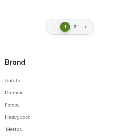
1
2
Brand
Autata
Dremax
Fomac
Heavypack
iMettos