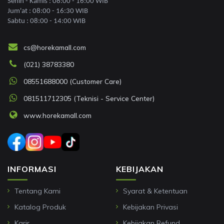
Senin - Kamis : 08:00 - 16:00 WIB
Jum'at : 08:00 - 16:30 WIB
Sabtu : 08:00 - 14:00 WIB
cs@horekamall.com
(021) 38783380
08551688000 (Customer Care)
081511712305 (Teknisi - Service Center)
www.horekamall.com
INFORMASI
KEBIJAKAN
Tentang Kami
Syarat & Ketentuan
Katalog Produk
Kebijakan Privasi
Karir
Kebijakan Refund