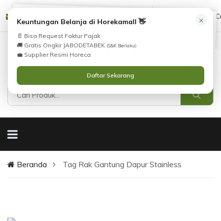
Tidak Menemukan Produk yang Anda Cari?
cs@horekamall.com
(021) 38783380
08551688000 (C
×
i
Keuntungan Belanja di Horekamall 👋
Silahkan lihat
Katalog
atau
Hubungi Kami
.
📄 Bisa Request Faktur Pajak
🚚 Gratis Ongkir JABODETABEK
(S&K Berlaku)
0
0
Masuk
💼 Supplier Resmi Horeca
Daftar Sekarang
Beranda
Tag Rak Gantung Dapur Stainless