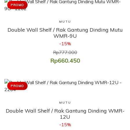
PROMO
Lihat Produk
MUTU
Double Wall Shelf / Rak Gantung Dinding Mutu
WMR-9U
-15%
Rp777.000
Rp660.450
PROMO
Lihat Produk
MUTU
Double Wall Shelf / Rak Gantung Dinding WMR-
12U
-15%