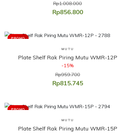
Rp1.008.000
Rp856.800
PROMO
Lihat Produk
MUTU
Plate Shelf Rak Piring Mutu WMR-12P
-15%
Rp959.700
Rp815.745
PROMO
Lihat Produk
MUTU
Plate Shelf Rak Piring Mutu WMR-15P