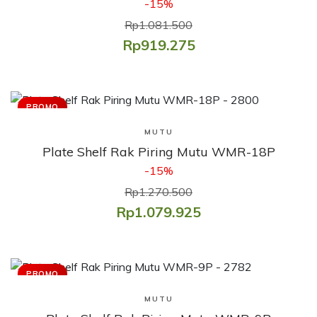
-15%
Rp1.081.500
Rp919.275
PROMO
Lihat Produk
MUTU
Plate Shelf Rak Piring Mutu WMR-18P
-15%
Rp1.270.500
Rp1.079.925
PROMO
Lihat Produk
MUTU