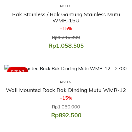
Lihat Produk
MUTU
Rak Stainless / Rak Gantung Stainless Mutu
WMR-15U
-15%
Rp1.245.300
Rp1.058.505
PROMO
Lihat Produk
MUTU
Wall Mounted Rack Rak Dinding Mutu WMR-12
-15%
Rp1.050.000
Rp892.500