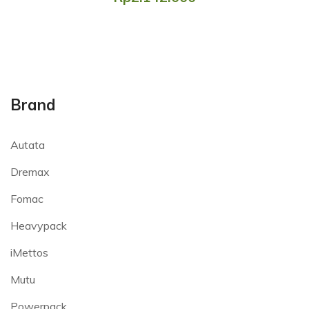
Brand
Autata
Dremax
Fomac
Heavypack
iMettos
Mutu
Powerpack