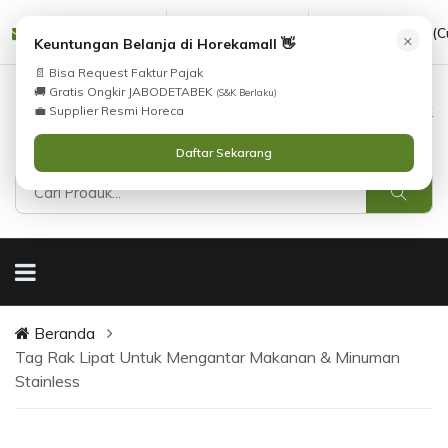
cs@horekamall.com
(021) 38783380
08551688000 (C
×
Keuntungan Belanja di Horekamall 👋
📄 Bisa Request Faktur Pajak
🚚 Gratis Ongkir JABODETABEK
(S&K Berlaku)
0
0
Masuk
💼 Supplier Resmi Horeca
Daftar Sekarang
Beranda
Tag Rak Lipat Untuk Mengantar Makanan & Minuman
Stainless