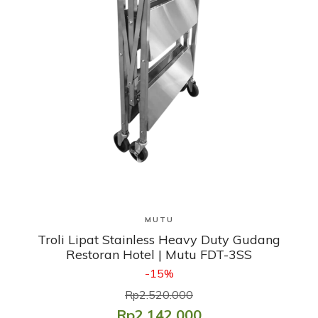
Lihat Produk
MUTU
Troli Lipat Stainless Heavy Duty Gudang
Restoran Hotel | Mutu FDT-3SS
-15%
Rp2.520.000
Rp2.142.000