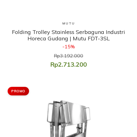
Lihat Produk
MUTU
Folding Trolley Stainless Serbaguna Industri
Horeca Gudang | Mutu FDT-3SL
-15%
Rp3.192.000
Rp2.713.200
PROMO