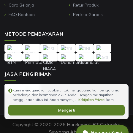
Cara Belanja
Retur Produk
FAQ Bantuan
Periksa Garansi
METODE PEMBAYARAN
JASA PENGIRIMAN
Kami menggunakan cookie untuk mengoptimalkan pengalaman
berbelanja dan keamanan akun Anda. Dengan melanjutkan
penggunaan situs ini, Anda menyetujui
Kebijakan Privasi
kami.
Mengerti
Copyright © 2020-2026 Horekamall,
PT Catureka
Suwarna Abadi
.
Hubungi Kami