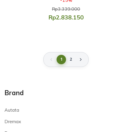
Rp3.339.000
Rp2.838.150
1
2
Brand
Autata
Dremax