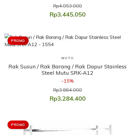
Rp4.053.000
Rp3.445.050
PROMO
Lihat Produk
MUTU
Rak Susun / Rak Barang / Rak Dapur Stainless
Steel Mutu SRK-A12
-15%
Rp3.864.000
Rp3.284.400
PROMO