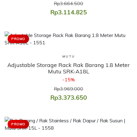
Rp3.664.500
Rp3.114.825
PROMO
Lihat Produk
MUTU
Adjustable Storage Rack Rak Barang 1.8 Meter
Mutu SRK-A18L
-15%
Rp3.969.000
Rp3.373.650
PROMO