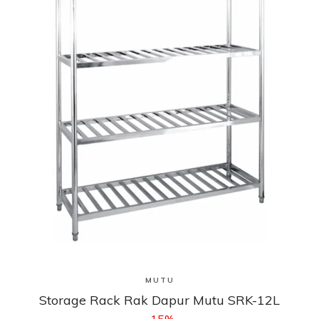
Lihat Produk
MUTU
Storage Rack Rak Dapur Mutu SRK-12L
-15%