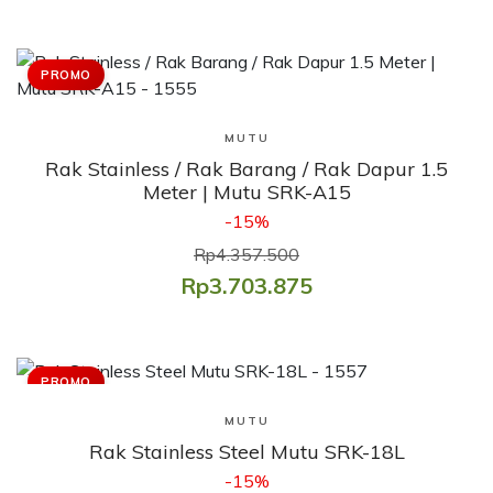
PROMO
Lihat Produk
MUTU
Rak Stainless / Rak Barang / Rak Dapur 1.5
Meter | Mutu SRK-A15
-15%
Rp4.357.500
Rp3.703.875
PROMO
Lihat Produk
MUTU
Rak Stainless Steel Mutu SRK-18L
-15%