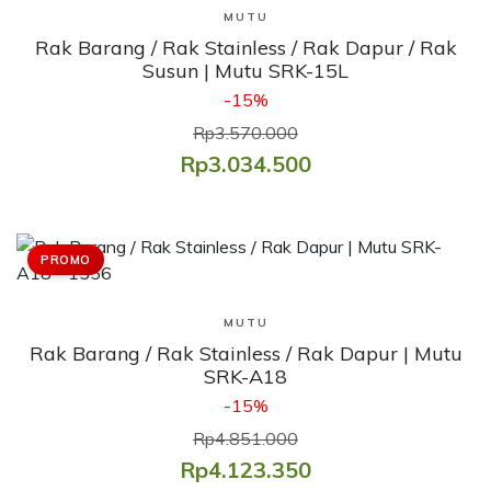
Lihat Produk
MUTU
Rak Barang / Rak Stainless / Rak Dapur / Rak
Susun | Mutu SRK-15L
-15%
Rp3.570.000
Rp3.034.500
PROMO
Lihat Produk
MUTU
Rak Barang / Rak Stainless / Rak Dapur | Mutu
SRK-A18
-15%
Rp4.851.000
Rp4.123.350