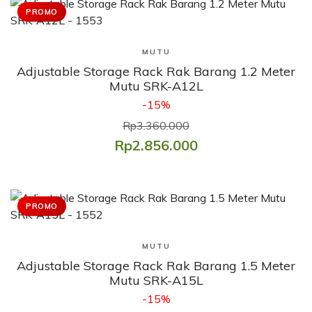
PROMO
Lihat Produk
MUTU
Adjustable Storage Rack Rak Barang 1.2 Meter
Mutu SRK-A12L
-15%
Rp3.360.000
Rp2.856.000
PROMO
Lihat Produk
MUTU
Adjustable Storage Rack Rak Barang 1.5 Meter
Mutu SRK-A15L
-15%