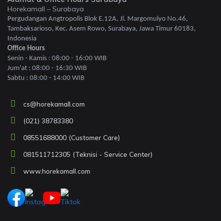
Horekamall – Surabaya
Pergudangan Angtropolis Blok E.12A, Jl. Margomulyo No.46,
Tambaksarioso, Kec. Asem Rowo, Surabaya, Jawa Timur 60183,
Indonesia
Office Hours
Senin - Kamis : 08:00 - 16:00 WIB
Jum'at : 08:00 - 16:30 WIB
Sabtu : 08:00 - 14:00 WIB
cs@horekamall.com
(021) 38783380
08551688000 (Customer Care)
081511712305 (Teknisi - Service Center)
www.horekamall.com