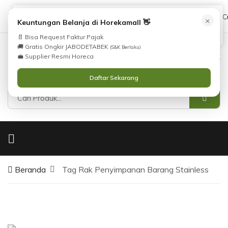
Tidak Menemukan Produk yang Anda Cari?
cs@horekamall.com
(021) 38783380
08551688000 (C
×
i
Keuntungan Belanja di Horekamall 👋
Silahkan lihat
Katalog
atau
Hubungi Kami
.
📄 Bisa Request Faktur Pajak
🚚 Gratis Ongkir JABODETABEK
(S&K Berlaku)
0
0
Masuk
💼 Supplier Resmi Horeca
Daftar Sekarang
Beranda
Tag Rak Penyimpanan Barang Stainless