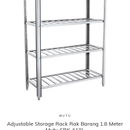
Lihat Produk
MUTU
Adjustable Storage Rack Rak Barang 1.8 Meter
Mutu SRK-A18L