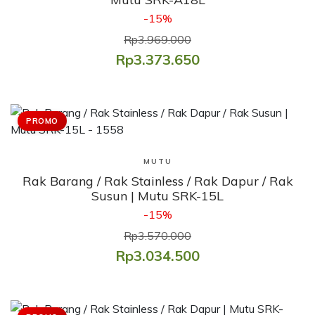
-15%
Rp3.969.000
Rp3.373.650
PROMO
Lihat Produk
MUTU
Rak Barang / Rak Stainless / Rak Dapur / Rak
Susun | Mutu SRK-15L
-15%
Rp3.570.000
Rp3.034.500