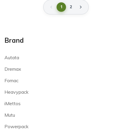
1
2
Brand
Autata
Dremax
Fomac
Heavypack
iMettos
Mutu
Powerpack