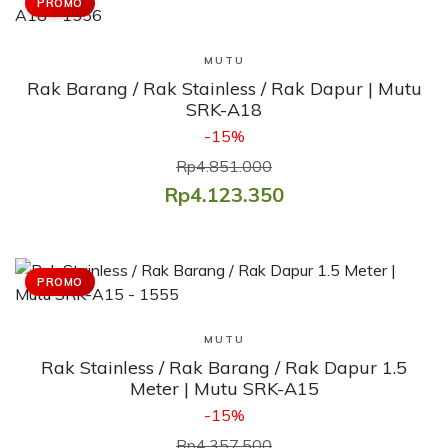
PROMO
Lihat Produk
MUTU
Rak Barang / Rak Stainless / Rak Dapur | Mutu
SRK-A18
-15%
Rp4.851.000
Rp4.123.350
PROMO
Lihat Produk
MUTU
Rak Stainless / Rak Barang / Rak Dapur 1.5
Meter | Mutu SRK-A15
-15%
Rp4.357.500