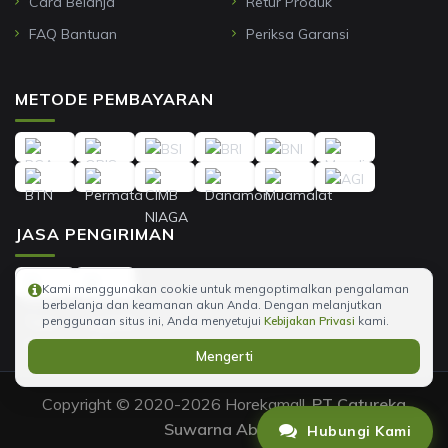
Cara Belanja
Retur Produk
FAQ Bantuan
Periksa Garansi
METODE PEMBAYARAN
JASA PENGIRIMAN
Kami menggunakan cookie untuk mengoptimalkan pengalaman
berbelanja dan keamanan akun Anda. Dengan melanjutkan
penggunaan situs ini, Anda menyetujui
Kebijakan Privasi
kami.
Mengerti
Copyright © 2020-2026 Horekamall,
PT Catureka
Suwarna Abadi
.
Hubungi Kami