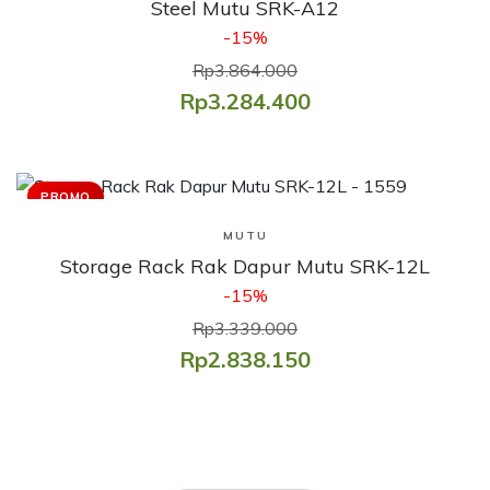
Steel Mutu SRK-A12
-15%
Rp3.864.000
Rp3.284.400
PROMO
Lihat Produk
MUTU
Storage Rack Rak Dapur Mutu SRK-12L
-15%
Rp3.339.000
Rp2.838.150