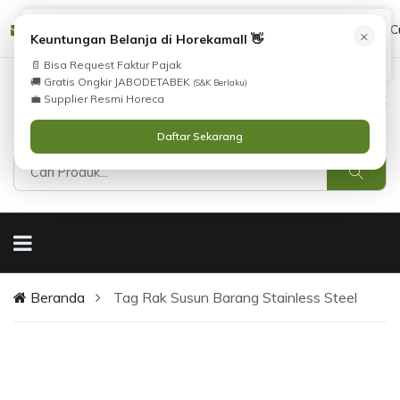
Tidak Menemukan Produk yang Anda Cari?
cs@horekamall.com
(021) 38783380
08551688000 (C
×
i
Keuntungan Belanja di Horekamall 👋
Silahkan lihat
Katalog
atau
Hubungi Kami
.
📄 Bisa Request Faktur Pajak
🚚 Gratis Ongkir JABODETABEK
(S&K Berlaku)
0
0
Masuk
💼 Supplier Resmi Horeca
Daftar Sekarang
Beranda
Tag Rak Susun Barang Stainless Steel