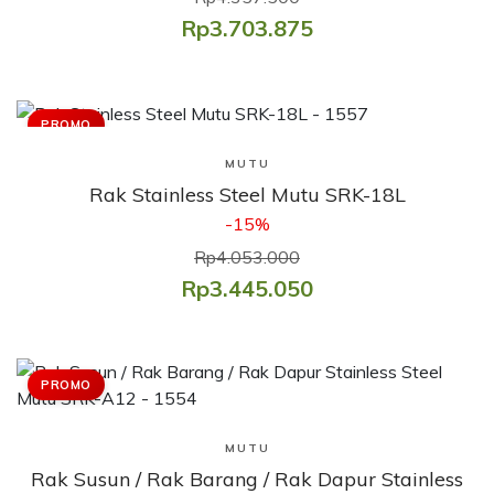
Rp3.703.875
PROMO
Lihat Produk
MUTU
Rak Stainless Steel Mutu SRK-18L
-15%
Rp4.053.000
Rp3.445.050
PROMO
Lihat Produk
MUTU
Rak Susun / Rak Barang / Rak Dapur Stainless