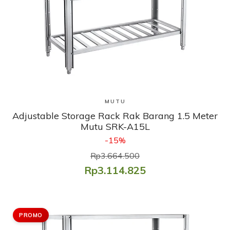
Lihat Produk
MUTU
Adjustable Storage Rack Rak Barang 1.5 Meter
Mutu SRK-A15L
-15%
Rp3.664.500
Rp3.114.825
PROMO