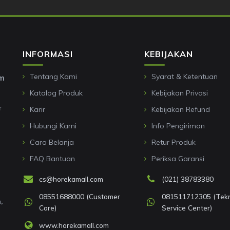
INFORMASI
KEBIJAKAN
Tentang Kami
Syarat & Ketentuan
om
Katalog Produk
Kebijakan Privasi
r
Karir
Kebijakan Refund
Hubungi Kami
Info Pengiriman
Cara Belanja
Retur Produk
FAQ Bantuan
Periksa Garansi
cs@horekamall.com
(021) 38783380
08551688000 (Customer
081511712305 (Tekni
,
Care)
Service Center)
www.horekamall.com