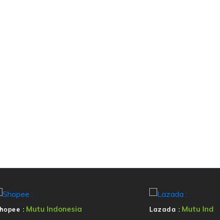
Mutu Indonesia
Mutu Ind
hopee :
Lazada :