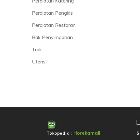
Peralatan Katering
Peralatan Pengiris
Peralatan Restoran
Rak Penyimpanan
Troli
Utensil
Horekamall
Tokopedia :
S