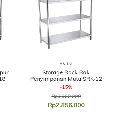
Lihat Produk
MUTU
pur
Storage Rack Rak
18
Penyimpanan Mutu SRK-12
-15%
Rp3.360.000
Rp2.856.000