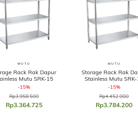
Lihat Produk
Lihat Produk
MUTU
MUTU
orage Rack Rak Dapur
Storage Rack Rak Da
tainless Mutu SRK-15
Stainless Mutu SRK-
-15%
-15%
Rp3.958.500
Rp4.452.000
Rp3.364.725
Rp3.784.200