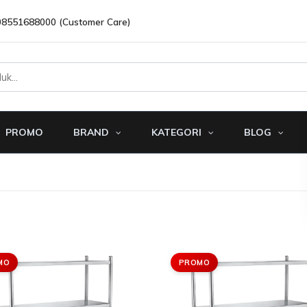
08551688000 (Customer Care)
PROMO
BRAND
KATEGORI
BLOG
MO
PROMO