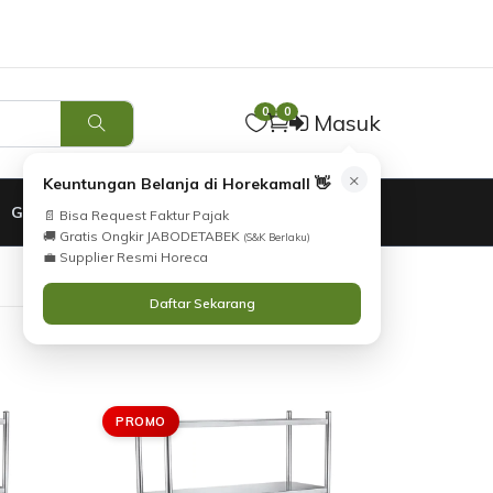
Tidak Menemukan Produk yang Anda Cari?
i
Silahkan lihat
Katalog
atau
Hubungi Kami
.
0
0
Masuk
×
Keuntungan Belanja di Horekamall 👋
GARANSI
📄 Bisa Request Faktur Pajak
🚚 Gratis Ongkir JABODETABEK
(S&K Berlaku)
💼 Supplier Resmi Horeca
Daftar Sekarang
PROMO