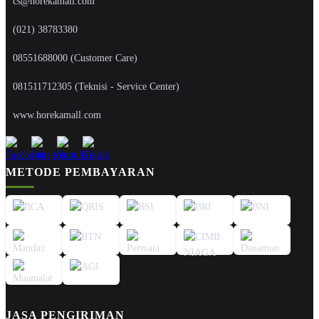
cs@horekamall.com
(021) 38783380
08551688000 (Customer Care)
081511712305 (Teknisi - Service Center)
www.horekamall.com
METODE PEMBAYARAN
JASA PENGIRIMAN