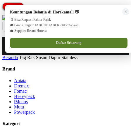
PROMO
PROMO
PROMO
PROMO
PROMO
PROMO
PROMO
PROMO
PROMO
cs@horekamall.com
(021) 38783380
08551688000 (Customer Care)
×
Keuntungan Belanja di Horekamall 👋
📄 Bisa Request Faktur Pajak
🚚 Gratis Ongkir JABODETABEK
(S&K Berlaku)
💼 Supplier Resmi Horeca
0
0
Masuk
Daftar Sekarang
Beranda
Tag Rak Susun Dapur Stainless
Brand
Autata
Dremax
Fomac
Heavypack
iMettos
Mutu
Powerpack
Kategori