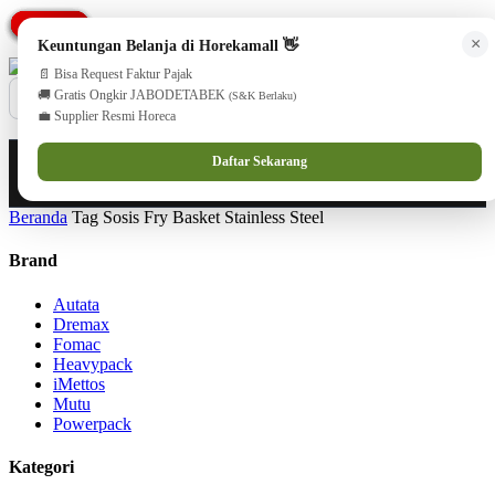
PROMO
PROMO
PROMO
PROMO
PROMO
PROMO
PROMO
cs@horekamall.com
(021) 38783380
08551688000 (Customer Care)
×
Keuntungan Belanja di Horekamall 👋
📄 Bisa Request Faktur Pajak
🚚 Gratis Ongkir JABODETABEK
(S&K Berlaku)
💼 Supplier Resmi Horeca
0
0
Masuk
Daftar Sekarang
Beranda
Tag Sosis Fry Basket Stainless Steel
Brand
Autata
Dremax
Fomac
Heavypack
iMettos
Mutu
Powerpack
Kategori