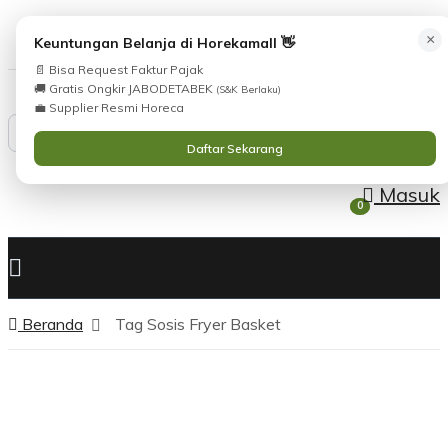
cs@horekamall.com
(021) 38783380
08551688000 (
×
Keuntungan Belanja di Horekamall 👋
📄 Bisa Request Faktur Pajak
🚚 Gratis Ongkir JABODETABEK
(S&K Berlaku)
💼 Supplier Resmi Horeca
Daftar Sekarang
Masuk
0
0
Beranda
Tag Sosis Fryer Basket