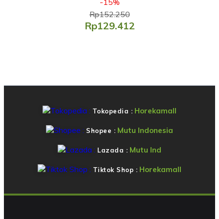
-15%
Rp152.250
Rp129.412
Horekamall
Tokopedia :
Mutu Indonesia
Shopee :
Mutu Ind
Lazada :
Horekamall
Tiktok Shop :