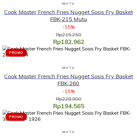
Lihat Produk
MUTU
Cook Master French Fries Nugget Sosis Fry Basket
FBK-215 Mutu
-15%
Rp215.250
Rp182.962
PROMO
Lihat Produk
MUTU
Cook Master French Fries Nugget Sosis Fry Basket
FBK-260
-15%
Rp228.900
Rp194.565
PROMO
Lihat Produk
MUTU