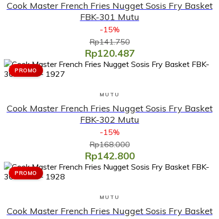
Cook Master French Fries Nugget Sosis Fry Basket
FBK-301 Mutu
-15%
Rp141.750
Rp120.487
PROMO
Lihat Produk
MUTU
Cook Master French Fries Nugget Sosis Fry Basket
FBK-302 Mutu
-15%
Rp168.000
Rp142.800
PROMO
Lihat Produk
MUTU
Cook Master French Fries Nugget Sosis Fry Basket