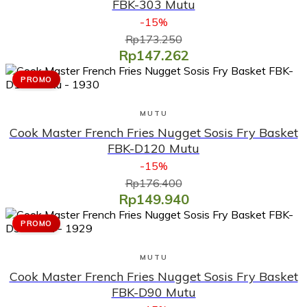
FBK-303 Mutu
-15%
Rp173.250
Rp147.262
PROMO
Lihat Produk
MUTU
Cook Master French Fries Nugget Sosis Fry Basket
FBK-D120 Mutu
-15%
Rp176.400
Rp149.940
PROMO
Lihat Produk
MUTU
Cook Master French Fries Nugget Sosis Fry Basket
FBK-D90 Mutu