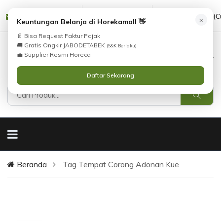
Tidak Menemukan Produk yang Anda Cari?
cs@horekamall.com
(021) 38783380
08551688000 (C
×
Keuntungan Belanja di Horekamall 👋
i
atau
Katalog
Silahkan lihat
.
Hubungi Kami
📄 Bisa Request Faktur Pajak
🚚 Gratis Ongkir JABODETABEK
(S&K Berlaku)
0
0
Masuk
💼 Supplier Resmi Horeca
Daftar Sekarang
Beranda
Tag Tempat Corong Adonan Kue