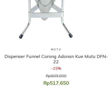
Lihat Produk
MUTU
Dispenser Funnel Corong Adonan Kue Mutu DFN-
22
-15%
Rp609.000
Rp517.650