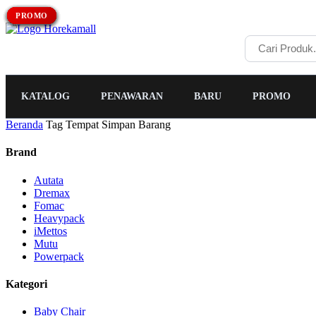
PROMO
PROMO
PROMO
PROMO
PROMO
PROMO
PROMO
PROMO
PROMO
KATALOG
PENAWARAN
BARU
PROMO
Beranda
Tag Tempat Simpan Barang
Brand
Autata
Dremax
Fomac
Heavypack
iMettos
Mutu
Powerpack
Kategori
Baby Chair