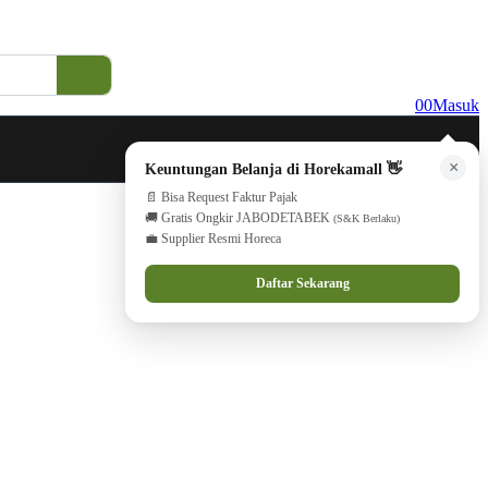
0
0
Masuk
×
Keuntungan Belanja di Horekamall 👋
📄 Bisa Request Faktur Pajak
🚚 Gratis Ongkir JABODETABEK
(S&K Berlaku)
💼 Supplier Resmi Horeca
Daftar Sekarang