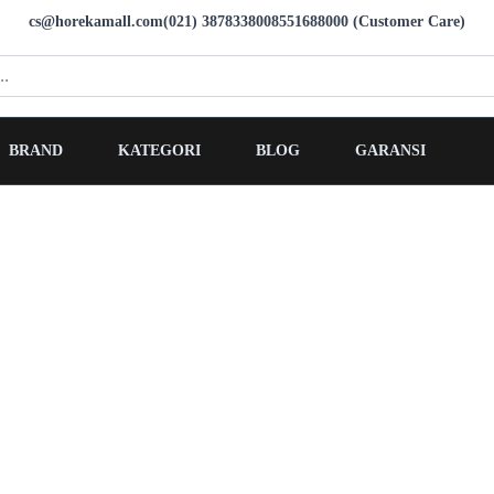
cs@horekamall.com
(021) 38783380
08551688000 (Customer Care)
BRAND
KATEGORI
BLOG
GARANSI