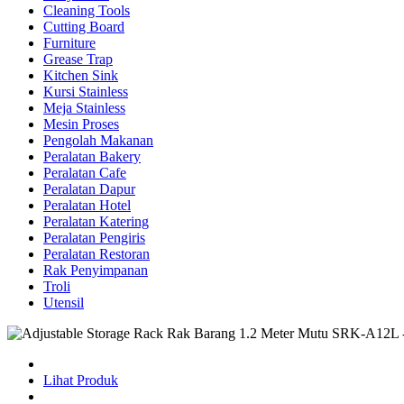
Cleaning Tools
Cutting Board
Furniture
Grease Trap
Kitchen Sink
Kursi Stainless
Meja Stainless
Mesin Proses
Pengolah Makanan
Peralatan Bakery
Peralatan Cafe
Peralatan Dapur
Peralatan Hotel
Peralatan Katering
Peralatan Pengiris
Peralatan Restoran
Rak Penyimpanan
Troli
Utensil
Lihat Produk