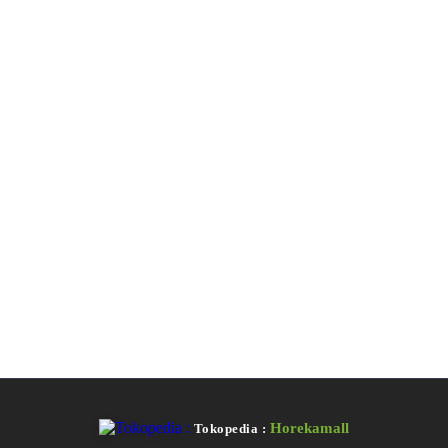
Horekamall
Tokopedia :