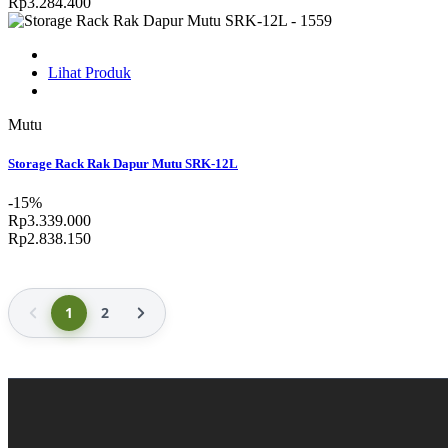
Rp3.284.400
Lihat Produk
Mutu
Storage Rack Rak Dapur Mutu SRK-12L
-15%
Rp3.339.000
Rp2.838.150
1
2