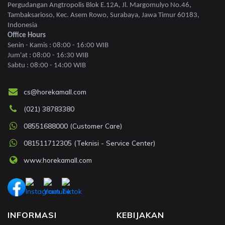
Pergudangan Angtropolis Blok E.12A, Jl. Margomulyo No.46,
Tambaksarioso, Kec. Asem Rowo, Surabaya, Jawa Timur 60183,
Indonesia
Office Hours
Senin - Kamis : 08:00 - 16:00 WIB
Jum'at : 08:00 - 16:30 WIB
Sabtu : 08:00 - 14:00 WIB
cs@horekamall.com
(021) 38783380
08551688000 (Customer Care)
081511712305 (Teknisi - Service Center)
www.horekamall.com
INFORMASI
KEBIJAKAN