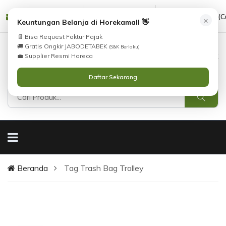
cs@horekamall.com
(021) 38783380
08551688000 (C
×
Keuntungan Belanja di Horekamall 👋
📄 Bisa Request Faktur Pajak
🚚 Gratis Ongkir JABODETABEK
(S&K Berlaku)
0
0
Masuk
💼 Supplier Resmi Horeca
Daftar Sekarang
Beranda
Tag Trash Bag Trolley