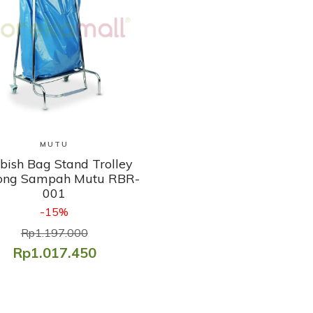
Lihat Produk
MUTU
bish Bag Stand Trolley
ong Sampah Mutu RBR-
001
-15%
Rp1.197.000
Rp1.017.450