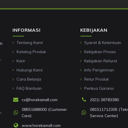
INFORMASI
KEBIJAKAN
Tentang Kami
Syarat & Ketentuan
om
Katalog Produk
Kebijakan Privasi
r
Karir
Kebijakan Refund
Hubungi Kami
Info Pengiriman
Cara Belanja
Retur Produk
FAQ Bantuan
Periksa Garansi
cs@horekamall.com
(021) 38783380
08551688000 (Customer
081511712305 (Tekni
,
Care)
Service Center)
www.horekamall.com