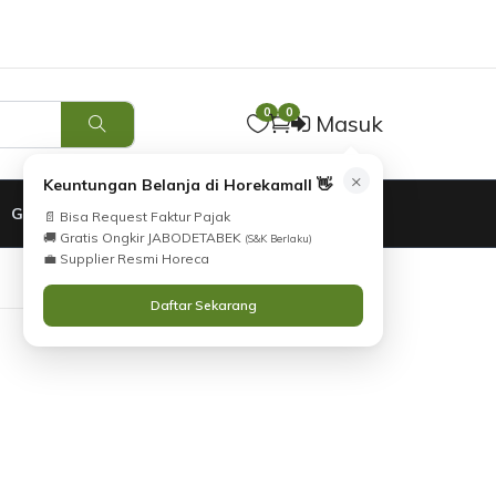
0
0
Masuk
×
Keuntungan Belanja di Horekamall 👋
GARANSI
📄 Bisa Request Faktur Pajak
🚚 Gratis Ongkir JABODETABEK
(S&K Berlaku)
💼 Supplier Resmi Horeca
Daftar Sekarang