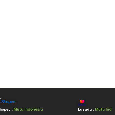
Mutu Indonesia
Mutu Ind
hopee :
Lazada :