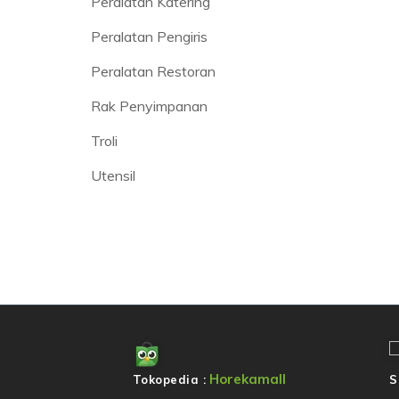
Peralatan Katering
Peralatan Pengiris
Peralatan Restoran
Rak Penyimpanan
Troli
Utensil
Horekamall
Tokopedia :
S