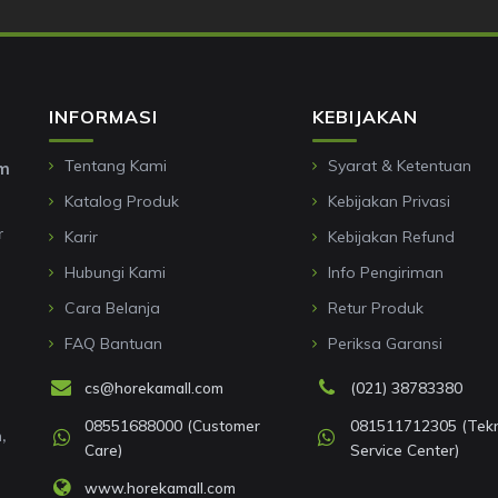
INFORMASI
KEBIJAKAN
Tentang Kami
Syarat & Ketentuan
om
Katalog Produk
Kebijakan Privasi
r
Karir
Kebijakan Refund
Hubungi Kami
Info Pengiriman
Cara Belanja
Retur Produk
FAQ Bantuan
Periksa Garansi
cs@horekamall.com
(021) 38783380
08551688000 (Customer
081511712305 (Tekni
,
Care)
Service Center)
www.horekamall.com