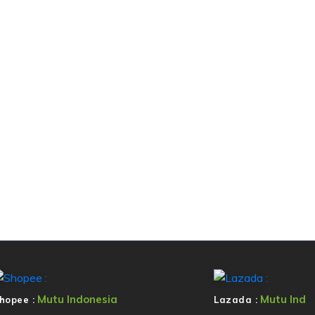
Mutu Indonesia
Mutu Ind
hopee :
Lazada :