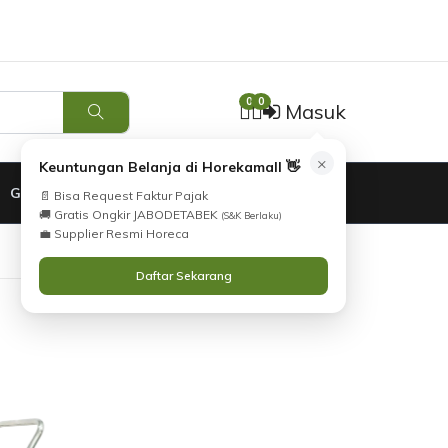
Tidak Menemukan Produk yang Anda Cari?
i
atau
Katalog
Silahkan lihat
.
Hubungi Kami
0
0
Masuk
×
Keuntungan Belanja di Horekamall 👋
GARANSI
📄 Bisa Request Faktur Pajak
🚚 Gratis Ongkir JABODETABEK
(S&K Berlaku)
💼 Supplier Resmi Horeca
Daftar Sekarang