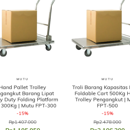
Lihat Produk
Lihat Produk
MUTU
MUTU
Hand Pallet Trolley
Troli Barang Kapasitas
gangkut Barang Lipat
Foldable Cart 500Kg 
y Duty Folding Platform
Trolley Pengangkut | 
 300Kg | Mutu FPT-300
FPT-500
-15%
-15%
Rp1.407.000
Rp2.478.000