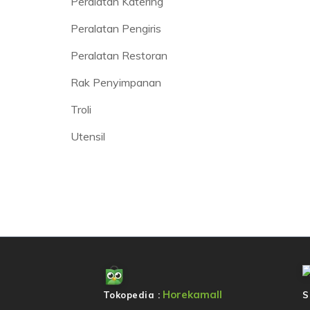
Peralatan Katering
Peralatan Pengiris
Peralatan Restoran
Rak Penyimpanan
Troli
Utensil
Horekamall
Tokopedia :
S