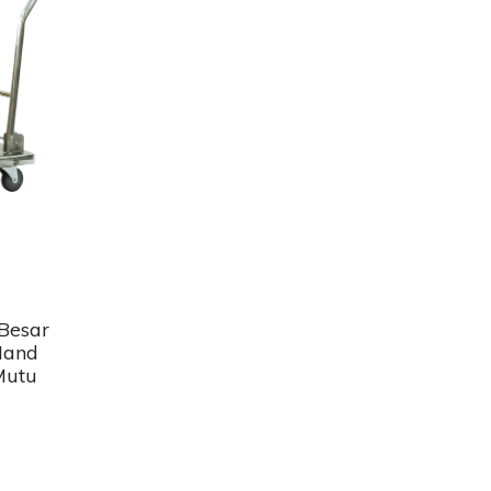
 Besar
Hand
Mutu