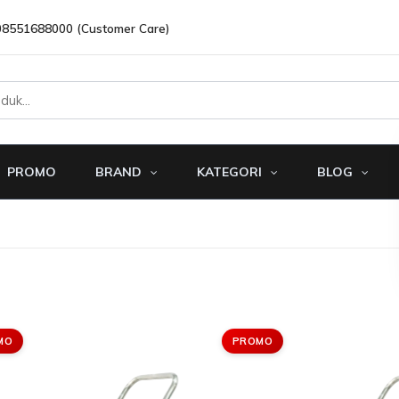
08551688000 (Customer Care)
PROMO
BRAND
KATEGORI
BLOG
MO
PROMO