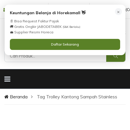
cs@horekamall.com
(021) 38783380
08551688000 (C
×
Keuntungan Belanja di Horekamall 👋
📄 Bisa Request Faktur Pajak
🚚 Gratis Ongkir JABODETABEK
(S&K Berlaku)
0
0
Masuk
💼 Supplier Resmi Horeca
Daftar Sekarang
Beranda
Tag Trolley Kantong Sampah Stainless