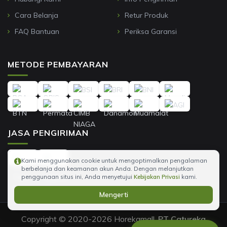
Cara Belanja
Retur Produk
FAQ Bantuan
Periksa Garansi
METODE PEMBAYARAN
JASA PENGIRIMAN
Kami menggunakan cookie untuk mengoptimalkan pengalaman
berbelanja dan keamanan akun Anda. Dengan melanjutkan
penggunaan situs ini, Anda menyetujui
Kebijakan Privasi
kami.
Mengerti
Copyright © 2020-2026 Horekamall,
PT Catureka