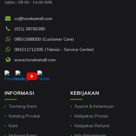
Sabtu : 08:00 - 14:00 WIB
cs@horekamall.com
(021) 38783380
08551688000 (Customer Care)
081511712305 (Teknisi - Service Center)
www.horekamall.com
INFORMASI
KEBIJAKAN
Tentang Kami
Syarat & Ketentuan
Katalog Produk
Kebijakan Privasi
Karir
Kebijakan Refund
Hubungi Kami
Info Pengiriman