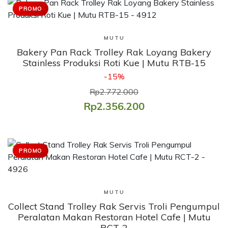
PROMO
Lihat Produk
MUTU
Bakery Pan Rack Trolley Rak Loyang Bakery
Stainless Produksi Roti Kue | Mutu RTB-15
-15%
Rp2.772.000
Rp2.356.200
PROMO
Lihat Produk
MUTU
Collect Stand Trolley Rak Servis Troli Pengumpul
Peralatan Makan Restoran Hotel Cafe | Mutu
RCT-2