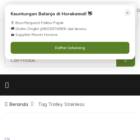
Tidak Menemukan Produk yang Anda Cari?
cs@horekamall.com
(021) 38783380
08551688000 (C
×
i
Keuntungan Belanja di Horekamall 👋
Silahkan lihat
Katalog
atau
Hubungi Kami
.
📄 Bisa Request Faktur Pajak
🚚 Gratis Ongkir JABODETABEK
(S&K Berlaku)
0
0
Masuk
💼 Supplier Resmi Horeca
Daftar Sekarang
Beranda
Tag Trolley Stainless