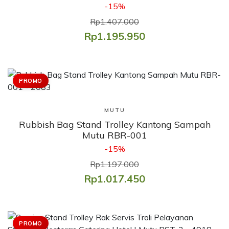
-15%
Rp1.407.000
Rp1.195.950
PROMO
Lihat Produk
MUTU
Rubbish Bag Stand Trolley Kantong Sampah
Mutu RBR-001
-15%
Rp1.197.000
Rp1.017.450
PROMO