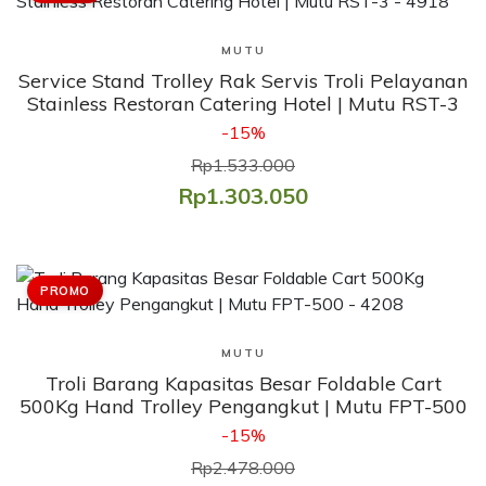
Lihat Produk
MUTU
Service Stand Trolley Rak Servis Troli Pelayanan
Stainless Restoran Catering Hotel | Mutu RST-3
-15%
Rp1.533.000
Rp1.303.050
PROMO
Lihat Produk
MUTU
Troli Barang Kapasitas Besar Foldable Cart
500Kg Hand Trolley Pengangkut | Mutu FPT-500
-15%
Rp2.478.000