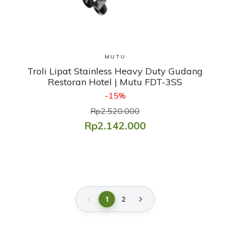
Lihat Produk
MUTU
Troli Lipat Stainless Heavy Duty Gudang
Restoran Hotel | Mutu FDT-3SS
-15%
Rp2.520.000
Rp2.142.000
1
2