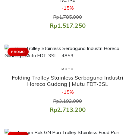
-15%
Rp1.785.000
Rp1.517.250
PROMO
Lihat Produk
MUTU
Folding Trolley Stainless Serbaguna Industri
Horeca Gudang | Mutu FDT-3SL
-15%
Rp3.192.000
Rp2.713.200