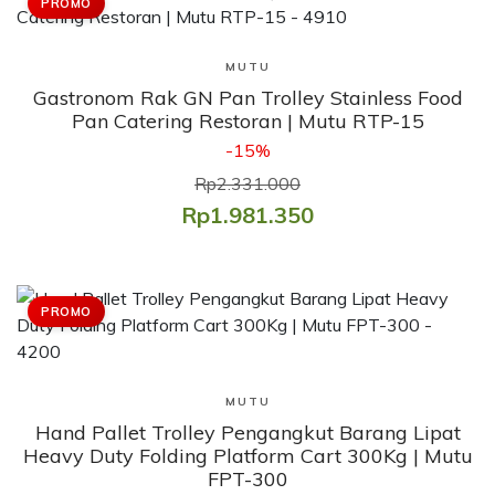
PROMO
Lihat Produk
MUTU
Gastronom Rak GN Pan Trolley Stainless Food
Pan Catering Restoran | Mutu RTP-15
-15%
Rp2.331.000
Rp1.981.350
PROMO
Lihat Produk
MUTU
Hand Pallet Trolley Pengangkut Barang Lipat
Heavy Duty Folding Platform Cart 300Kg | Mutu
FPT-300