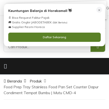
Tidak Menemukan Produk yang Anda Cari?
cs@horekamall.com
(021) 38783380
08551688000 (C
×
i
Keuntungan Belanja di Horekamall 👋
Silahkan lihat
Katalog
atau
Hubungi Kami
.
📄 Bisa Request Faktur Pajak
🚚 Gratis Ongkir JABODETABEK
(S&K Berlaku)
0
0
Masuk
💼 Supplier Resmi Horeca
Daftar Sekarang
Beranda
Produk
Food Prep Tray Stainless Food Pan Set Counter Dapur
Condiment Tempat Bumbu | Mutu CMD-4