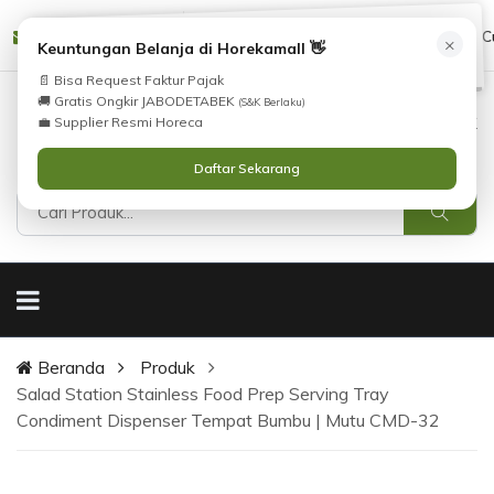
Tidak Menemukan Produk yang Anda Cari?
cs@horekamall.com
(021) 38783380
08551688000 (C
×
i
Keuntungan Belanja di Horekamall 👋
Silahkan lihat
Katalog
atau
Hubungi Kami
.
📄 Bisa Request Faktur Pajak
🚚 Gratis Ongkir JABODETABEK
(S&K Berlaku)
0
0
Masuk
💼 Supplier Resmi Horeca
Daftar Sekarang
Beranda
Produk
Salad Station Stainless Food Prep Serving Tray
Condiment Dispenser Tempat Bumbu | Mutu CMD-32