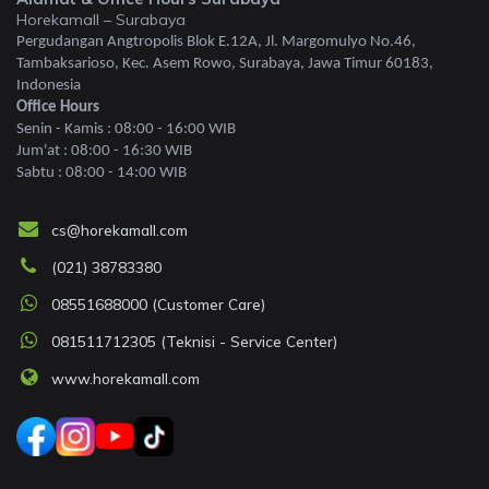
Horekamall – Surabaya
Pergudangan Angtropolis Blok E.12A, Jl. Margomulyo No.46,
Tambaksarioso, Kec. Asem Rowo, Surabaya, Jawa Timur 60183,
Indonesia
Office Hours
Senin - Kamis : 08:00 - 16:00 WIB
Jum'at : 08:00 - 16:30 WIB
Sabtu : 08:00 - 14:00 WIB
cs@horekamall.com
(021) 38783380
08551688000 (Customer Care)
081511712305 (Teknisi - Service Center)
www.horekamall.com