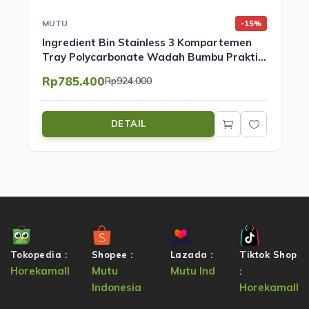
MUTU
-15%
Ingredient Bin Stainless 3 Kompartemen
Tray Polycarbonate Wadah Bumbu Praktis
| Mutu CMD-3PC
Rp785.400
Rp924.000
DETAIL
Tokopedia :
Shopee :
Lazada :
Tiktok Shop
Horekamall
Mutu
Mutu Ind
:
Indonesia
Horekamall