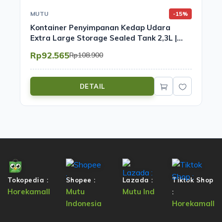
MUTU
-15%
Kontainer Penyimpanan Kedap Udara
Extra Large Storage Sealed Tank 2,3L |
Mutu SST-320R
Rp92.565
Rp108.900
DETAIL
Tokopedia :
Shopee :
Lazada :
Tiktok Shop
Horekamall
Mutu
Mutu Ind
:
Indonesia
Horekamall