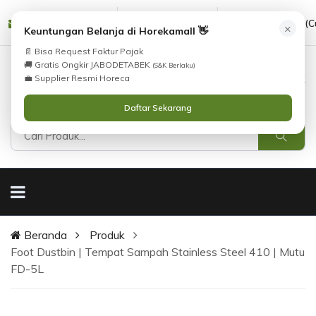
Tidak Menemukan Produk yang Anda Cari?
cs@horekamall.com
(021) 38783380
08551688000 (C
×
i
Keuntungan Belanja di Horekamall 👋
Silahkan lihat
Katalog
atau
Hubungi Kami
📄 Bisa Request Faktur Pajak
.
🚚 Gratis Ongkir JABODETABEK
(S&K Berlaku)
0
0
Masuk
💼 Supplier Resmi Horeca
Daftar Sekarang
Beranda
Produk
Foot Dustbin | Tempat Sampah Stainless Steel 410 | Mutu
FD-5L