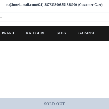
cs@horekamall.com
(021) 38783380
08551688000 (Customer Care)
BRAND
KATEGORI
BLOG
GARANSI
SOLD OUT