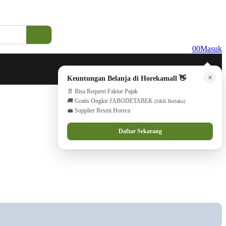
0
0
Masuk
×
Keuntungan Belanja di Horekamall 👋
📄 Bisa Request Faktur Pajak
🚚 Gratis Ongkir JABODETABEK
(S&K Berlaku)
💼 Supplier Resmi Horeca
Daftar Sekarang