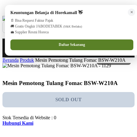
cs@horekamall.com
(021) 38783380
08551688000 (Customer Care)
×
Keuntungan Belanja di Horekamall 👋
📄 Bisa Request Faktur Pajak
🚚 Gratis Ongkir JABODETABEK
(S&K Berlaku)
💼 Supplier Resmi Horeca
0
0
Masuk
Daftar Sekarang
Beranda
Produk
Mesin Pemotong Tulang Fomac BSW-W210A
Mesin Pemotong Tulang Fomac BSW-W210A
SOLD OUT
Stok Tersedia di Website : 0
Hubungi Kami