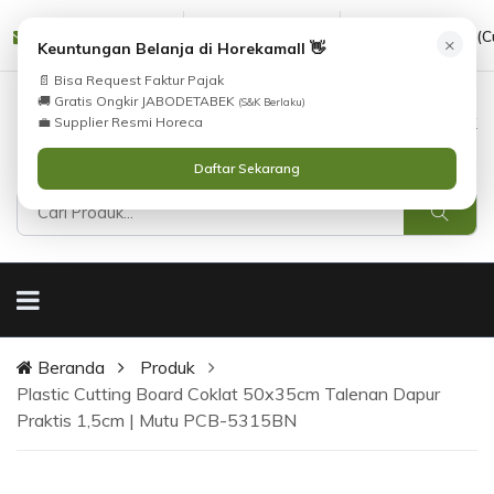
cs@horekamall.com
(021) 38783380
08551688000 (C
×
Keuntungan Belanja di Horekamall 👋
📄 Bisa Request Faktur Pajak
🚚 Gratis Ongkir JABODETABEK
(S&K Berlaku)
0
0
Masuk
💼 Supplier Resmi Horeca
Daftar Sekarang
Beranda
Produk
Plastic Cutting Board Coklat 50x35cm Talenan Dapur
Praktis 1,5cm | Mutu PCB-5315BN