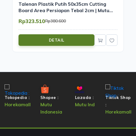
Talenan Plastik Putih 50x35cm Cutting
Board Area Persiapan Tebal 2cm | Mutu
PCB-5320WH
Rp323.510
Rp380.600
DETAIL
Tokopedia :
Shopee :
Lazada :
Tiktok Shop
Horekamall
Mutu
Mutu Ind
:
Indonesia
Horekamall