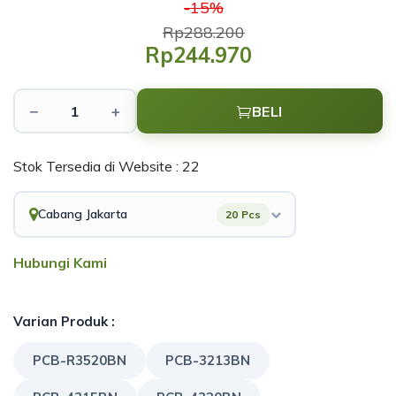
-15%
Rp288.200
Rp244.970
−
+
BELI
Stok Tersedia di Website : 22
Cabang Jakarta
20 Pcs
Hubungi Kami
Varian Produk :
PCB-R3520BN
PCB-3213BN