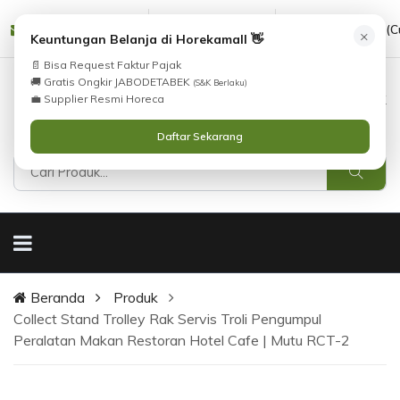
cs@horekamall.com
(021) 38783380
08551688000 (C
×
Keuntungan Belanja di Horekamall 👋
📄 Bisa Request Faktur Pajak
🚚 Gratis Ongkir JABODETABEK
(S&K Berlaku)
0
0
Masuk
💼 Supplier Resmi Horeca
Daftar Sekarang
Beranda
Produk
Collect Stand Trolley Rak Servis Troli Pengumpul
Peralatan Makan Restoran Hotel Cafe | Mutu RCT-2