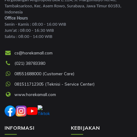
Pergudangan Angtropolis Blok E.12A, Jl. Margomulyo No.46,
Tambaksarioso, Kec. Asem Rowo, Surabaya, Jawa Timur 60183,
Indonesia
Office Hours
Senin - Kamis : 08:00 - 16:00 WIB
Jum'at : 08:00 - 16:30 WIB
Sabtu : 08:00 - 14:00 WIB
cs@horekamall.com
(021) 38783380
08551688000 (Customer Care)
081511712305 (Teknisi - Service Center)
www.horekamall.com
INFORMASI
KEBIJAKAN