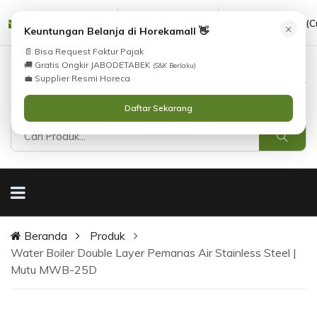
cs@horekamall.com
(021) 38783380
08551688000 (C
×
Keuntungan Belanja di Horekamall 👋
📄 Bisa Request Faktur Pajak
🚚 Gratis Ongkir JABODETABEK
(S&K Berlaku)
0
0
Masuk
💼 Supplier Resmi Horeca
Daftar Sekarang
Beranda
Produk
Water Boiler Double Layer Pemanas Air Stainless Steel |
Mutu MWB-25D