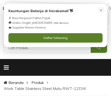
Tidak Menemukan Produk yang Anda Cari?
cs@horekamall.com
(021) 38783380
08551688000 (C
×
i
Keuntungan Belanja di Horekamall 👋
Silahkan lihat
Katalog
atau
Hubungi Kami
.
📄 Bisa Request Faktur Pajak
🚚 Gratis Ongkir JABODETABEK
(S&K Berlaku)
0
0
Masuk
💼 Supplier Resmi Horeca
Daftar Sekarang
Beranda
Produk
Work Table Stainless Steel Mutu RWT-12DW