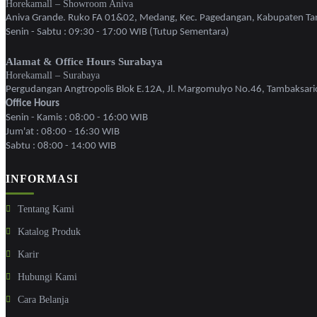
Horekamall – Showroom Aniva
Aniva Grande. Ruko FA 01&02, Medang, Kec. Pagedangan, Kabupaten Ta
Senin - Sabtu : 09:30 - 17:00 WIB (Tutup Sementara)
Alamat & Office Hours Surabaya
Horekamall – Surabaya
Pergudangan Angtropolis Blok E.12A, Jl. Margomulyo No.46, Tambaksari
Office Hours
Senin - Kamis : 08:00 - 16:00 WIB
Jum'at : 08:00 - 16:30 WIB
Sabtu : 08:00 - 14:00 WIB
INFORMASI
Tentang Kami
Katalog Produk
Karir
Hubungi Kami
Cara Belanja