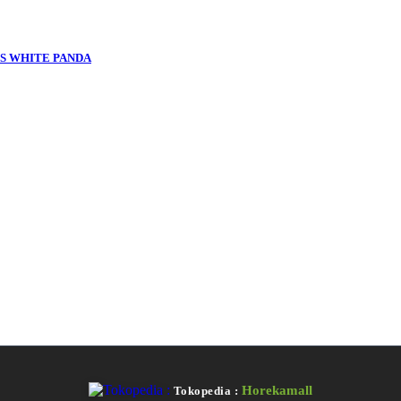
T-95S WHITE PANDA
Horekamall
Tokopedia :