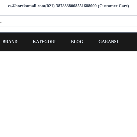
cs@horekamall.com
(021) 38783380
08551688000 (Customer Care)
BRAND
KATEGORI
BLOG
GARANSI