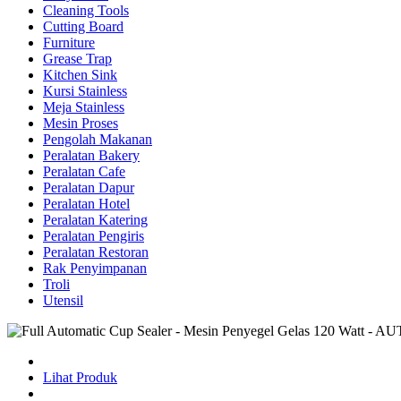
Cleaning Tools
Cutting Board
Furniture
Grease Trap
Kitchen Sink
Kursi Stainless
Meja Stainless
Mesin Proses
Pengolah Makanan
Peralatan Bakery
Peralatan Cafe
Peralatan Dapur
Peralatan Hotel
Peralatan Katering
Peralatan Pengiris
Peralatan Restoran
Rak Penyimpanan
Troli
Utensil
Lihat Produk