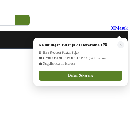
0
0
Masuk
×
Keuntungan Belanja di Horekamall 👋
📄 Bisa Request Faktur Pajak
🚚 Gratis Ongkir JABODETABEK
(S&K Berlaku)
💼 Supplier Resmi Horeca
Daftar Sekarang