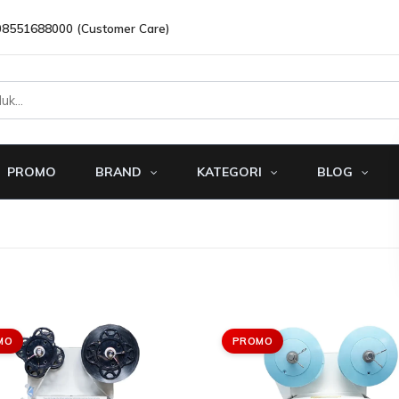
08551688000 (Customer Care)
PROMO
BRAND
KATEGORI
BLOG
MO
PROMO