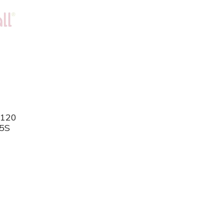
 120
95S