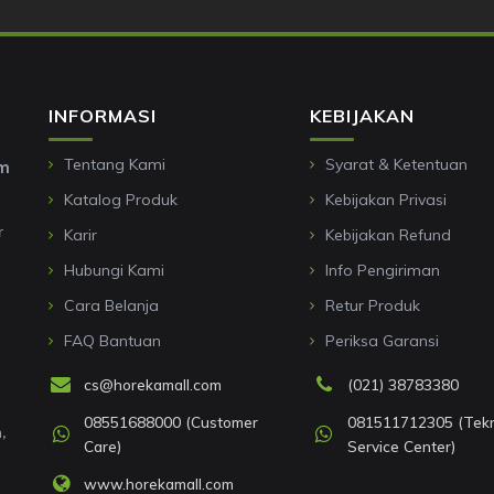
INFORMASI
KEBIJAKAN
Tentang Kami
Syarat & Ketentuan
om
Katalog Produk
Kebijakan Privasi
r
Karir
Kebijakan Refund
Hubungi Kami
Info Pengiriman
Cara Belanja
Retur Produk
FAQ Bantuan
Periksa Garansi
cs@horekamall.com
(021) 38783380
08551688000 (Customer
081511712305 (Tekni
,
Care)
Service Center)
www.horekamall.com