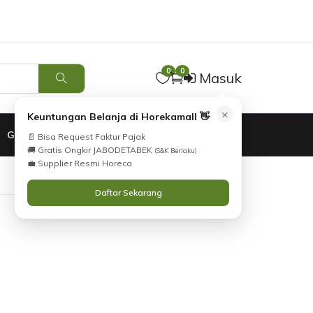
Tidak Menemukan Produk yang Anda Cari?
i
Silahkan lihat
Katalog
atau
Hubungi Kami
.
0
0
Masuk
×
Keuntungan Belanja di Horekamall 👋
GARANSI
📄 Bisa Request Faktur Pajak
🚚 Gratis Ongkir JABODETABEK
(S&K Berlaku)
💼 Supplier Resmi Horeca
Daftar Sekarang