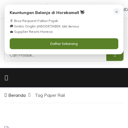
cs@horekamall.com
(021) 38783380
08551688000 (C
×
Keuntungan Belanja di Horekamall 👋
📄 Bisa Request Faktur Pajak
🚚 Gratis Ongkir JABODETABEK
(S&K Berlaku)
0
0
Masuk
💼 Supplier Resmi Horeca
Daftar Sekarang
Beranda
Tag Paper Rail