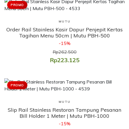
PROMO
Lihat Produk
MUTU
Order Rail Stainless Kasir Dapur Penjepit Kertas
Tagihan Menu 50cm | Mutu PBH-500
-15%
Rp262.500
Rp223.125
PROMO
Lihat Produk
MUTU
Slip Rail Stainless Restoran Tampung Pesanan
Bill Holder 1 Meter | Mutu PBH-1000
-15%