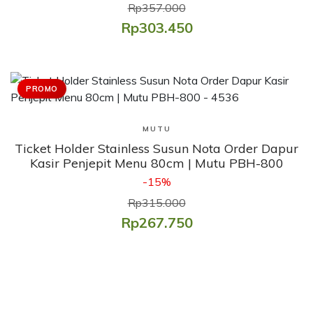
Rp357.000
Rp303.450
PROMO
Lihat Produk
MUTU
Ticket Holder Stainless Susun Nota Order Dapur
Kasir Penjepit Menu 80cm | Mutu PBH-800
-15%
Rp315.000
Rp267.750