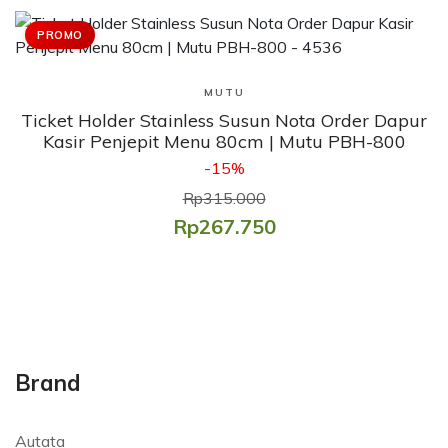
PROMO
Lihat Produk
MUTU
Ticket Holder Stainless Susun Nota Order Dapur
Kasir Penjepit Menu 80cm | Mutu PBH-800
-15%
Rp315.000
Rp267.750
Brand
Autata