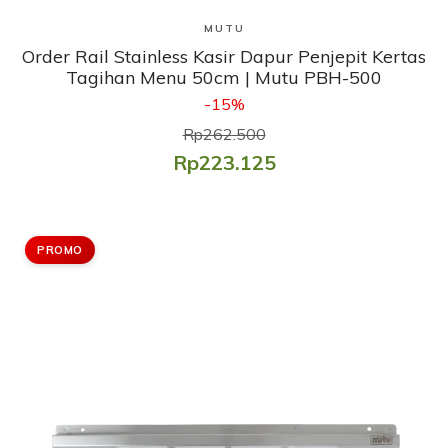
Lihat Produk
MUTU
Order Rail Stainless Kasir Dapur Penjepit Kertas
Tagihan Menu 50cm | Mutu PBH-500
-15%
Rp262.500
Rp223.125
PROMO