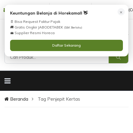
Tidak Menemukan Produk yang Anda Cari?
cs@horekamall.com
(021) 38783380
08551688000 (C
×
i
Keuntungan Belanja di Horekamall 👋
Silahkan lihat
Katalog
atau
Hubungi Kami
.
📄 Bisa Request Faktur Pajak
🚚 Gratis Ongkir JABODETABEK
(S&K Berlaku)
0
0
Masuk
💼 Supplier Resmi Horeca
Daftar Sekarang
Beranda
Tag Penjepit Kertas