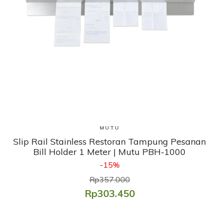
Lihat Produk
MUTU
Slip Rail Stainless Restoran Tampung Pesanan
Bill Holder 1 Meter | Mutu PBH-1000
-15%
Rp357.000
Rp303.450